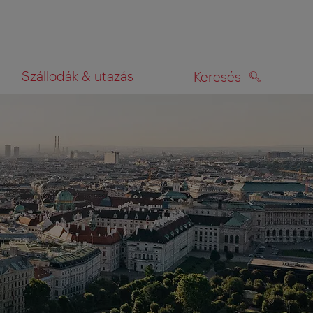
Szállodák & utazás
Keresés
KERESÉS
rképen