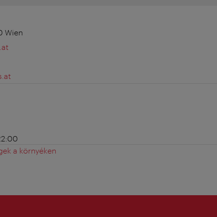
20 Wien
.at
.at
22:00
gek a környéken