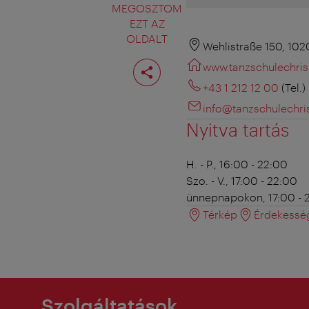
MEGOSZTOM
EZT AZ
OLDALT
Wehlistraße 150, 10
Oldal
www.tanzschulechris
megosztása
+43 1 212 12 00
(Tel.)
info@tanzschulechris
Nyitva tartás
H. - P., 16:00 - 22:00
Szo. - V., 17:00 - 22:00
ünnepnapokon, 17:00 - 
Térkép
Érdekessé
Szolgáltatások