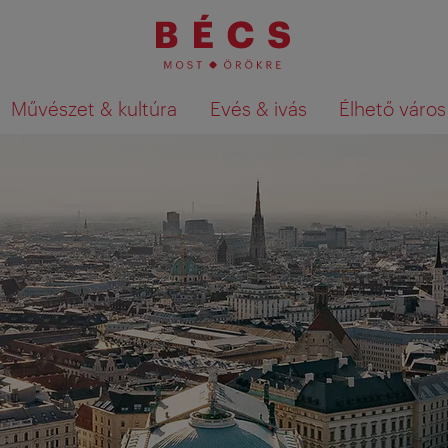
Művészet & kultúra
Evés & ivás
Élhető város
Keresési találatok megjelenítése a té