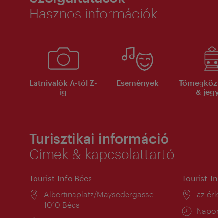
Hasznos információk
Látnivalók A-tól Z-
Események
Tömegköz
ig
& jeg
Turisztikai információ
Címek & kapcsolattartó
Tourist-Info Bécs
Tourist-I
Helyszín:
Albertinaplatz/Maysedergasse
Helysz
az ér
1010 Bécs
Nyitv
Napon