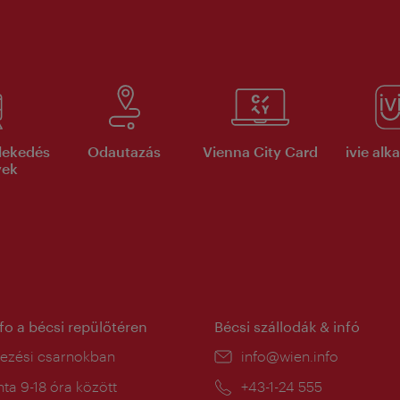
lekedés
Odautazás
Vienna City Card
ivie al
yek
nfo a bécsi repülőtéren
Bécsi szállodák & infó
ín:
kezési csarnokban
E-
info@wien.info
mail:
a
ta 9-18 óra között
Telefon:
+43-1-24 555