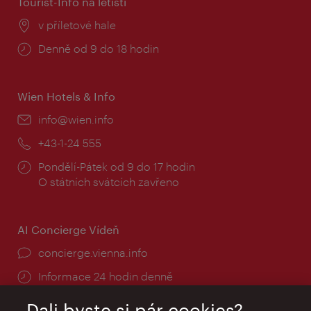
Tourist-Info na letišti
Místo:
v příletové hale
Provozní
Denně od 9 do 18 hodin
doba:
Wien Hotels & Info
E-
info@wien.info
mail:
Telefon:
+43-1-24 555
Provozní
Pondělí-Pátek od 9 do 17 hodin
doba:
O státních svátcích zavřeno
AI Concierge Vídeň
concierge.vienna.info
Informace 24 hodin denně
Dali byste si pár cookies?