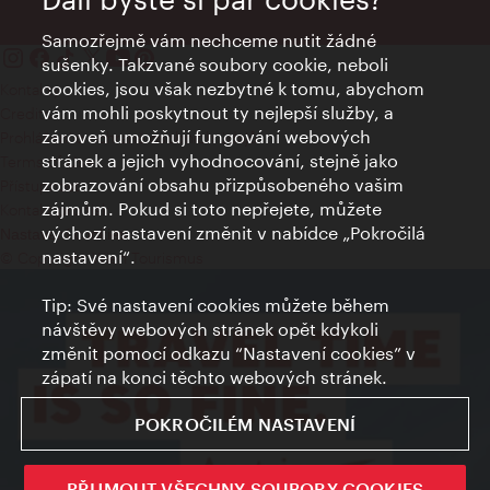
Samozřejmě vám nechceme nutit žádné
sušenky. Takzvané soubory cookie, neboli
cookies, jsou však nezbytné k tomu, abychom
Kontakty
vám mohli poskytnout ty nejlepší služby, a
Credits
zároveň umožňují fungování webových
Prohlášení o ochraně osobních údajů
stránek a jejich vyhodnocování, stejně jako
Terms of Use
zobrazování obsahu přizpůsobeného vašim
Přístupnost
zájmům. Pokud si toto nepřejete, můžete
Kontakt pro tisk
výchozí nastavení změnit v nabídce „Pokročilá
Nastavení cookies
nastavení“.
© Copyright Wien Tourismus
Tip: Své nastavení cookies můžete během
návštěvy webových stránek opět kdykoli
změnit pomocí odkazu “Nastavení cookies” v
zápatí na konci těchto webových stránek.
POKROČILÉM NASTAVENÍ
PŘIJMOUT VŠECHNY SOUBORY COOKIES