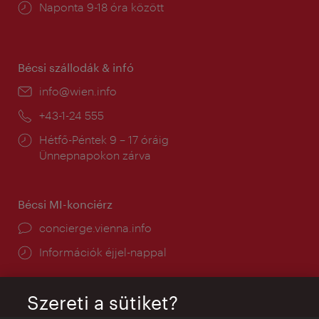
Nyitva
Naponta 9-18 óra között
tartás:
Bécsi szállodák & infó
E-
info@wien.info
mail:
Telefon:
+43-1-24 555
Nyitva
Hétfő-Péntek 9 – 17 óráig
tartás:
Ünnepnapokon zárva
Bécsi MI-konciérz
concierge.vienna.info
Információk éjjel-nappal
Szereti a sütiket?