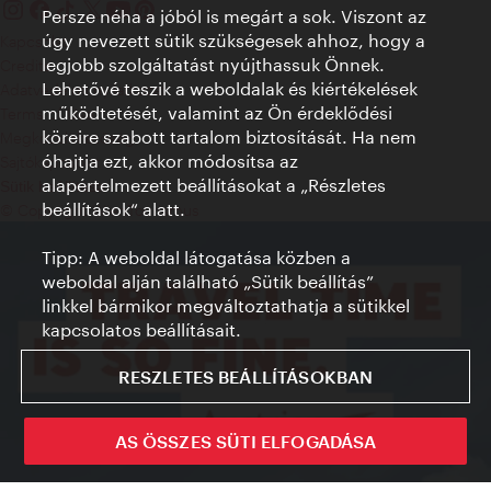
Persze néha a jóból is megárt a sok. Viszont az
úgy nevezett sütik szükségesek ahhoz, hogy a
Kapcsolat
legjobb szolgáltatást nyújthassuk Önnek.
Credits
Lehetővé teszik a weboldalak és kiértékelések
Adatvédelmi nyilatkozat
működtetését, valamint az Ön érdeklődési
Terms of Use
köreire szabott tartalom biztosítását. Ha nem
Megközelíthetőség
óhajtja ezt, akkor módosítsa az
Sajtókapcsolat
alapértelmezett beállításokat a „Részletes
Sütik beállítása
beállítások“ alatt.
© Copyright WienTourismus
Tipp: A weboldal látogatása közben a
weboldal alján található „Sütik beállítás”
linkkel bármikor megváltoztathatja a sütikkel
kapcsolatos beállításait.
RESZLETES BEÁLLÍTÁSOKBAN
AS ÖSSZES SÜTI ELFOGADÁSA