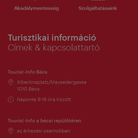
Akadálymentesség
Szolgáltatásaink
Turisztikai információ
Címek & kapcsolattartó
Tourist-Info Bécs
Helyszín:
Albertinaplatz/Maysedergasse
1010 Bécs
Nyitva
Naponta 9-18 óra között
tartás:
Tourist-Info a bécsi repülőtéren
Helyszín:
az érkezési csarnokban