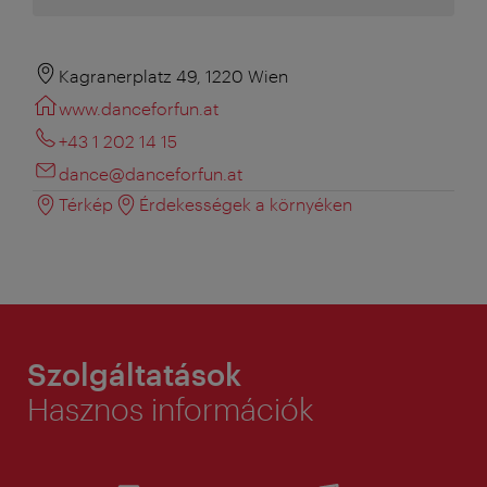
Kagranerplatz 49, 1220 Wien
www.danceforfun.at
+43 1 202 14 15
dance@danceforfun.at
Térkép
Érdekességek a környéken
Szolgáltatások
Hasznos információk