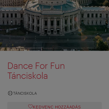
Dance For Fun
Tánciskola
TÁNCISKOLA
KEDVENC HOZZÁADÁS