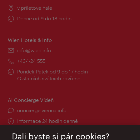
Místo:
v příletové hale
Provozní
Denně od 9 do 18 hodin
doba:
Wien Hotels & Info
E-
info@wien.info
mail:
Telefon:
+43-1-24 555
Provozní
Pondělí-Pátek od 9 do 17 hodin
doba:
O státních svátcích zavřeno
AI Concierge Vídeň
concierge.vienna.info
Informace 24 hodin denně
Dali byste si pár cookies?