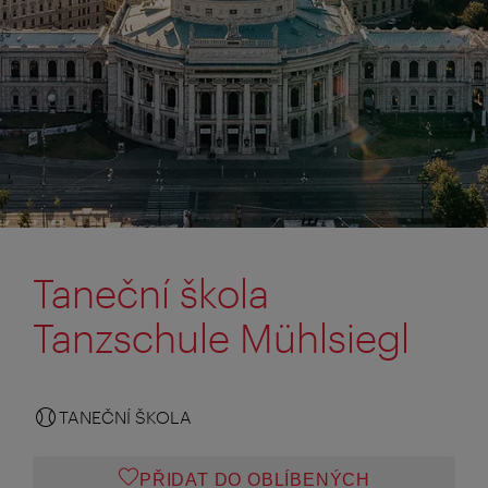
Taneční škola
Tanzschule Mühlsiegl
TANEČNÍ ŠKOLA
PŘIDAT DO OBLÍBENÝCH