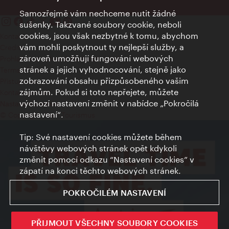
Samozřejmě vám nechceme nutit žádné
sušenky. Takzvané soubory cookie, neboli
cookies, jsou však nezbytné k tomu, abychom
Kontakty
vám mohli poskytnout ty nejlepší služby, a
Credits
zároveň umožňují fungování webových
Prohlášení o ochraně osobních údajů
stránek a jejich vyhodnocování, stejně jako
Terms of Use
zobrazování obsahu přizpůsobeného vašim
Přístupnost
zájmům. Pokud si toto nepřejete, můžete
Kontakt pro tisk
výchozí nastavení změnit v nabídce „Pokročilá
Nastavení cookies
nastavení“.
© Copyright Wien Tourismus
Tip: Své nastavení cookies můžete během
návštěvy webových stránek opět kdykoli
změnit pomocí odkazu “Nastavení cookies” v
zápatí na konci těchto webových stránek.
POKROČILÉM NASTAVENÍ
PŘIJMOUT VŠECHNY SOUBORY COOKIES