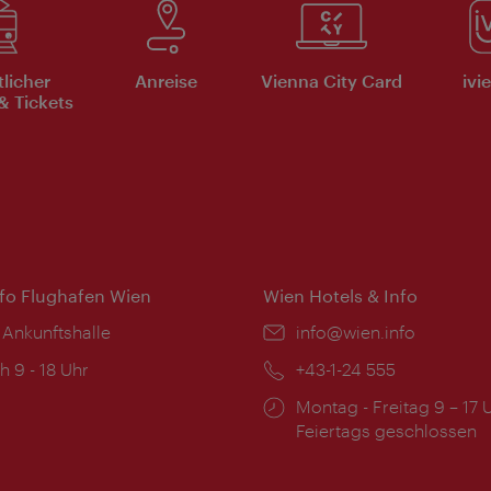
tlicher
Anreise
Vienna City Card
ivi
& Tickets
nfo Flughafen Wien
Wien Hotels & Info
 Ankunftshalle
Email:
info@wien.info
ngszeiten:
h 9 - 18 Uhr
Telefon:
+43-1-24 555
Öffnungszeiten:
Montag - Freitag 9 – 17 
Feiertags geschlossen