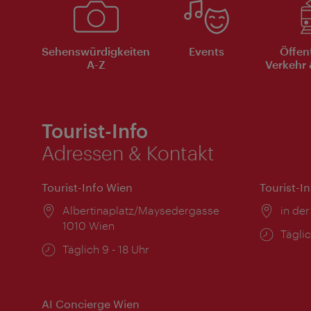
Sehenswürdigkeiten
Events
Öffen
A-Z
Verkehr 
Tourist-Info
Adressen & Kontakt
Tourist-Info Wien
Tourist-I
Ort:
Albertinaplatz/Maysedergasse
Ort:
in der
1010 Wien
Öffnu
Täglic
Öffnungszeiten:
Täglich 9 - 18 Uhr
AI Concierge Wien