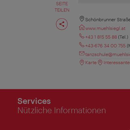
SEITE
TEILEN
Seite
Schönbrunner Straße
teilen
www.muehlsiegl.at
+43 1 815 55 88
(Tel.)
+43-676 34 00 755
(
tanzschule@muehlsie
Karte
Interessant
Services
Nützliche Informationen