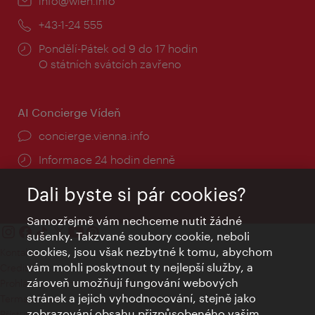
E-
info@wien.info
mail:
Telefon:
+43-1-24 555
Provozní
Pondělí-Pátek od 9 do 17 hodin
doba:
O státních svátcích zavřeno
AI Concierge Vídeň
concierge.vienna.info
Informace 24 hodin denně
Dali byste si pár cookies?
Samozřejmě vám nechceme nutit žádné
sušenky. Takzvané soubory cookie, neboli
cookies, jsou však nezbytné k tomu, abychom
Kontakty
vám mohli poskytnout ty nejlepší služby, a
Credits
zároveň umožňují fungování webových
Prohlášení o ochraně osobních údajů
stránek a jejich vyhodnocování, stejně jako
Terms of Use
zobrazování obsahu přizpůsobeného vašim
Přístupnost