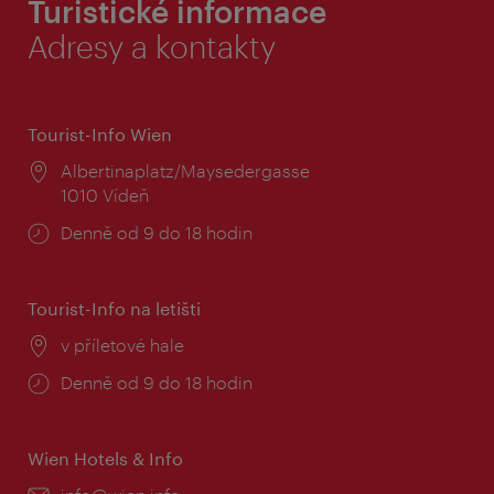
Turistické informace
Adresy a kontakty
Tourist-Info Wien
Místo:
Albertinaplatz/Maysedergasse
1010 Vídeň
Provozní
Denně od 9 do 18 hodin
doba:
Tourist-Info na letišti
Místo:
v příletové hale
Provozní
Denně od 9 do 18 hodin
doba:
Wien Hotels & Info