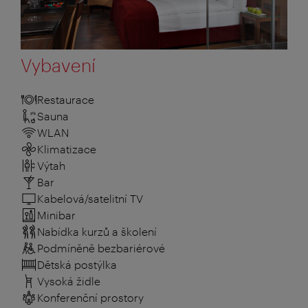
Vybavení
Restaurace
Sauna
WLAN
Klimatizace
Výtah
Bar
Kabelová/satelitní TV
Minibar
Nabídka kurzů a školení
Podmíněně bezbariérové
Dětská postýlka
Vysoká židle
Konferenční prostory