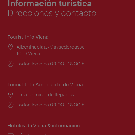
Información turística
Direcciones y contacto
Tourist-Info Viena
Lugar:
Albertinaplatz/Maysedergasse
1010 Viena
Horarios
Todos los días 09:00 - 18:00 h
de
apertura:
Tourist-Info Aeropuerto de Viena
Lugar:
en la terminal de llegadas
Horarios
Todos los días 09:00 - 18:00 h
de
apertura:
Hoteles de Viena & información