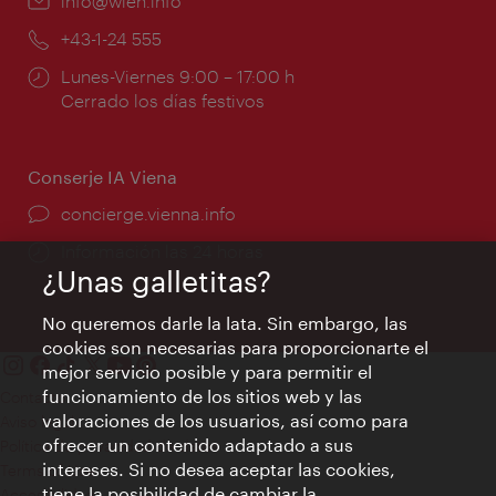
e-
info@wien.info
mail:
Teléfono:
+43-1-24 555
Horarios
Lunes-Viernes 9:00 – 17:00 h
de
Cerrado los días festivos
apertura:
Conserje IA Viena
concierge.vienna.info
Información las 24 horas
¿Unas galletitas?
No queremos darle la lata. Sin embargo, las
cookies son necesarias para proporcionarte el
mejor servicio posible y para permitir el
funcionamiento de los sitios web y las
Contacto
valoraciones de los usuarios, así como para
Aviso legal
ofrecer un contenido adaptado a sus
Política de privacidad de datos
intereses. Si no desea aceptar las cookies,
Terms of Use
tiene la posibilidad de cambiar la
Accesibilidad