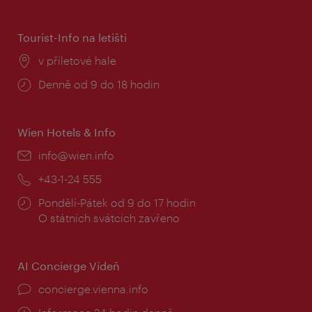
doba:
Tourist-Info na letišti
Místo:
v příletové hale
Provozní
Denně od 9 do 18 hodin
doba:
Wien Hotels & Info
E-
info@wien.info
mail:
Telefon:
+43-1-24 555
Provozní
Pondělí-Pátek od 9 do 17 hodin
doba:
O státních svátcích zavřeno
AI Concierge Vídeň
concierge.vienna.info