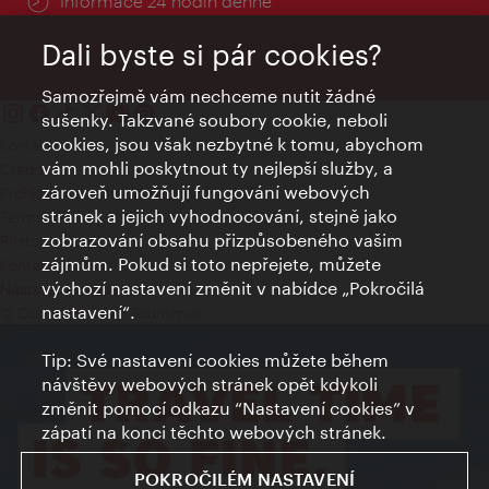
Informace 24 hodin denně
Dali byste si pár cookies?
Samozřejmě vám nechceme nutit žádné
sušenky. Takzvané soubory cookie, neboli
cookies, jsou však nezbytné k tomu, abychom
Kontakty
vám mohli poskytnout ty nejlepší služby, a
Credits
zároveň umožňují fungování webových
Prohlášení o ochraně osobních údajů
stránek a jejich vyhodnocování, stejně jako
Terms of Use
zobrazování obsahu přizpůsobeného vašim
Přístupnost
zájmům. Pokud si toto nepřejete, můžete
Kontakt pro tisk
výchozí nastavení změnit v nabídce „Pokročilá
Nastavení cookies
nastavení“.
© Copyright Wien Tourismus
Tip: Své nastavení cookies můžete během
návštěvy webových stránek opět kdykoli
změnit pomocí odkazu “Nastavení cookies” v
zápatí na konci těchto webových stránek.
POKROČILÉM NASTAVENÍ