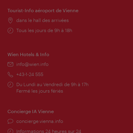
Tourist-Info aéroport de Vienne
Lieu:
dans le hall des arrivées
Horaires
Tous les jours de 9h à 18h
d'ouverture:
Wien Hotels & Info
E-
info@wien.info
mail:
Téléphone:
+43-1-24 555
Horaires
Du Lundi au Vendredi de 9h à 17h
d'ouverture:
Fermé les jours fériés
Concierge IA Vienne
Ort:
concierge.vienna.info
Öffnungszeiten:
Informations 24 heures sur 24