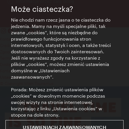
Informacje przez całą dobę
Może ciasteczka?
Nie chodzi nam rzecz jasna o te ciasteczka do
jedzenia. Mamy na myśli specjalne pliki, tak
zwane „cookies”, które są niezbędne do
prawidłowego funkcjonowania stron
Kontakt
internetowych, statystyk i ocen, a także treści
Credits
dostosowanych do Twoich zainteresowań.
Zgoda na przetwarzanie danych osobowych
Jeśli nie wyrażasz zgody na korzystanie z
Terms of Use
plików „cookies”, możesz zmienić ustawienia
Dostępność
domyślne w „Ustawieniach
Kontakt prasowy
zaawansowanych”.
Ustawienia cookies
© Copyright Wien Tourismus
Porada: Możesz zmienić ustawienia plików
„cookies” w dowolnym momencie podczas
swojej wizyty na stronie internetowej,
korzystając z linku „Ustawienia cookies” w
stopce na dole strony.
USTAWIENIACH ZAAWANSOWANYCH