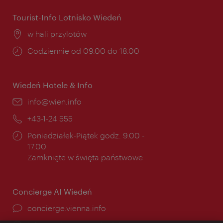
Tourist-Info Lotnisko Wiedeń
Miejsce:
w hali przylotów
Godziny
Codziennie od 09.00 do 18.00
otwarcia:
Wiedeń Hotele & Info
E-
info@wien.info
mail:
Telefon:
+43-1-24 555
Godziny
Poniedziałek-Piątek godz. 9.00 -
otwarcia:
17.00
Zamknięte w święta państwowe
Concierge AI Wiedeń
concierge.vienna.info