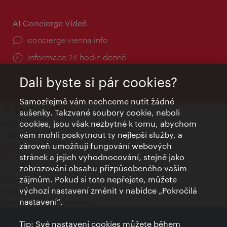
AI Concierge Vídeň
concierge.vienna.info
Informace 24 hodin denně
Dali byste si pár cookies?
Samozřejmě vám nechceme nutit žádné
sušenky. Takzvané soubory cookie, neboli
cookies, jsou však nezbytné k tomu, abychom
Kontakty
vám mohli poskytnout ty nejlepší služby, a
Credits
zároveň umožňují fungování webových
Prohlášení o ochraně osobních údajů
stránek a jejich vyhodnocování, stejně jako
Terms of Use
zobrazování obsahu přizpůsobeného vašim
Přístupnost
zájmům. Pokud si toto nepřejete, můžete
Kontakt pro tisk
výchozí nastavení změnit v nabídce „Pokročilá
Nastavení cookies
nastavení“.
© Copyright Wien Tourismus
Tip: Své nastavení cookies můžete během