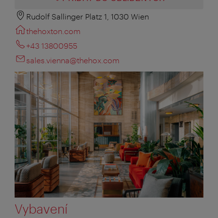
Rudolf Sallinger Platz 1, 1030 Wien
thehoxton.com
+43 13800955
sales.vienna@thehox.com
Vybavení