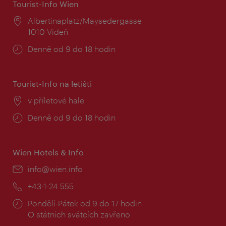
Tourist-Info Wien
Místo:
Albertinaplatz/Maysedergasse
1010 Vídeň
Provozní
Denně od 9 do 18 hodin
doba:
Tourist-Info na letišti
Místo:
v příletové hale
Provozní
Denně od 9 do 18 hodin
doba:
Wien Hotels & Info
E-
info@wien.info
mail:
Telefon:
+43-1-24 555
Provozní
Pondělí-Pátek od 9 do 17 hodin
doba:
O státních svátcích zavřeno