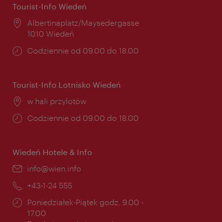
Tourist-Info Wiedeń
Miejsce:
Albertinaplatz/Maysedergasse
1010 Wiedeń
Godziny
Codziennie od 09.00 do 18.00
otwarcia:
Tourist-Info Lotnisko Wiedeń
Miejsce:
w hali przylotów
Godziny
Codziennie od 09.00 do 18.00
otwarcia:
Wiedeń Hotele & Info
E-
info@wien.info
mail:
Telefon:
+43-1-24 555
Godziny
Poniedziałek-Piątek godz. 9.00 -
otwarcia:
17.00