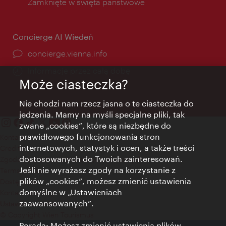
Zamknięte w święta państwowe
Concierge AI Wiedeń
concierge.vienna.info
Informacje przez całą dobę
Może ciasteczka?
Nie chodzi nam rzecz jasna o te ciasteczka do
jedzenia. Mamy na myśli specjalne pliki, tak
zwane „cookies”, które są niezbędne do
prawidłowego funkcjonowania stron
Kontakt
internetowych, statystyk i ocen, a także treści
Credits
dostosowanych do Twoich zainteresowań.
Zgoda na przetwarzanie danych osobowych
Jeśli nie wyrażasz zgody na korzystanie z
Terms of Use
plików „cookies”, możesz zmienić ustawienia
Dostępność
domyślne w „Ustawieniach
Kontakt prasowy
zaawansowanych”.
Ustawienia cookies
© Copyright Wien Tourismus
Porada: Możesz zmienić ustawienia plików