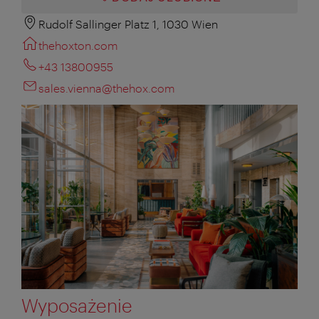
Rudolf Sallinger Platz 1, 1030 Wien
thehoxton.com
+43 13800955
sales.vienna@thehox.com
Wyposażenie