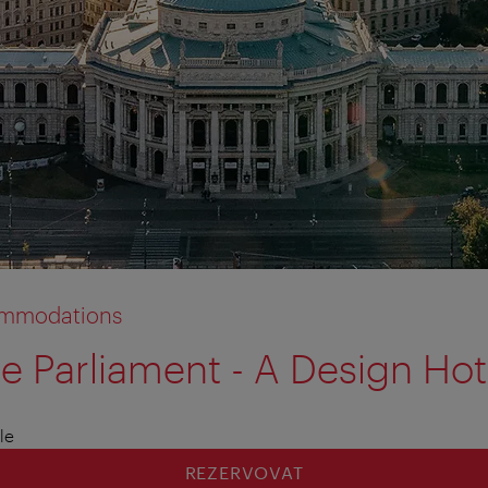
commodations
e Parliament - A Design Hot
tion anzeigen
tion ausblenden
le
REZERVOVAT