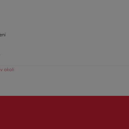
ení
y
v okolí