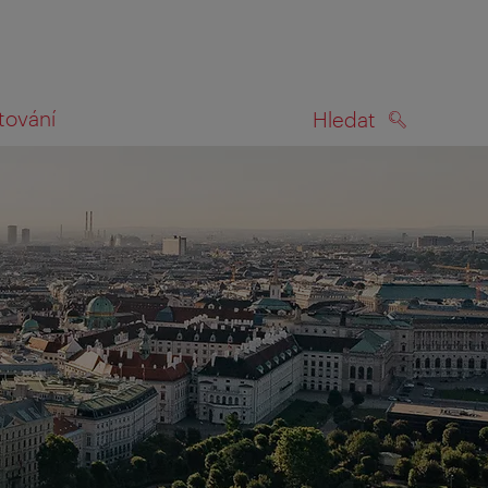
tování
Hledat
HLEDAT
na mapě