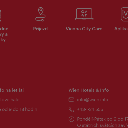
dné
Příjezd
Vienna City Card
Aplika
vy a
nky
fo na letišti
Wien Hotels & Info
:
etové hale
E-
info@wien.info
mail:
zní
 od 9 do 18 hodin
Telefon:
+43-1-24 555
Provozní
Pondělí-Pátek od 9 do 1
doba:
O státních svátcích zav