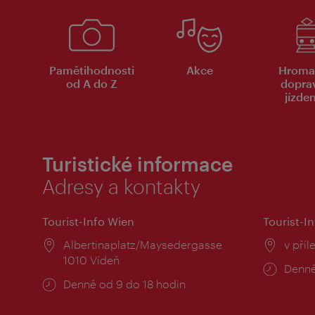
Pamětihodnosti
Akce
Hroma
od A do Z
dopra
jízde
Turistické informace
Adresy a kontakty
Tourist-Info Wien
Tourist-In
Místo:
Albertinaplatz/Maysedergasse
Místo
v příl
1010 Vídeň
Provo
Denně
Provozní
Denně od 9 do 18 hodin
doba:
doba: