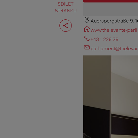
SDÍLET
STRÁNKU
Auerspergstraße 9, 
Rozdělit
stranu
www.thelevante-par
+43 1 228 28
parliament@theleva