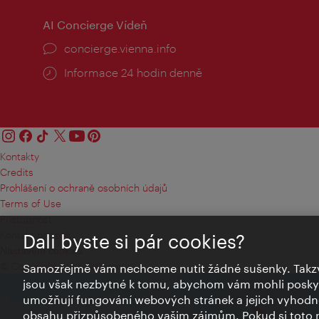
AI Concierge Vídeň
concierge.vienna.info
Informace 24 hodin denně
Kontakty
Credits
Prohlášení o ochraně osobních údajů
Terms of Use
Přístupnost
Kontakt pro tisk
Dali byste si pár cookies?
Nastavení cookies
© Copyright Wien Tourismus
Samozřejmě vám nechceme nutit žádné sušenky. Takzv
jsou však nezbytné k tomu, abychom vám mohli poskytn
umožňují fungování webových stránek a jejich vyhodno
obsahu přizpůsobeného vašim zájmům. Pokud si toto n