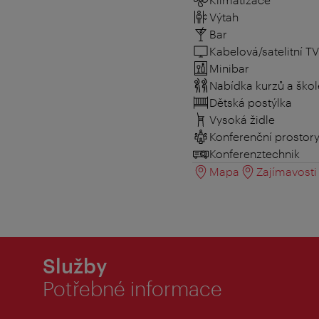
Výtah
Bar
Kabelová/satelitní TV
Minibar
Nabídka kurzů a škol
Dětská postýlka
Vysoká židle
Konferenční prostor
Konferenztechnik
Mapa
Zajímavosti 
Služby
Potřebné informace