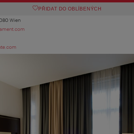
PŘIDAT DO OBLÍBENÝCH
1080 Wien
liament.com
nte.com