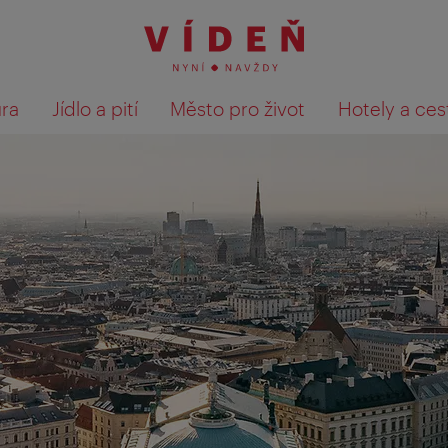
ura
Jídlo a pití
Město pro život
Hotely a ces
Výsledky hledání zobrazit 