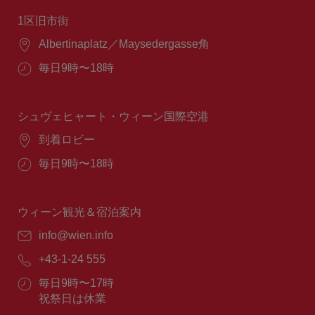
1区旧市街
場
Albertinaplatz／Maysedergasse角
所：
営
毎日9時〜18時
業
時
間：
シュヴェヒャート・ウィーン国際空港
場
到着ロビー
所：
営
毎日9時〜18時
業
時
間：
ウィーン観光＆宿泊案内
E
info@wien.info
メ
電
+43-1-24 555
ー
話
ル：
営
毎日9時〜17時
番
業
祝祭日は休業
号：
時