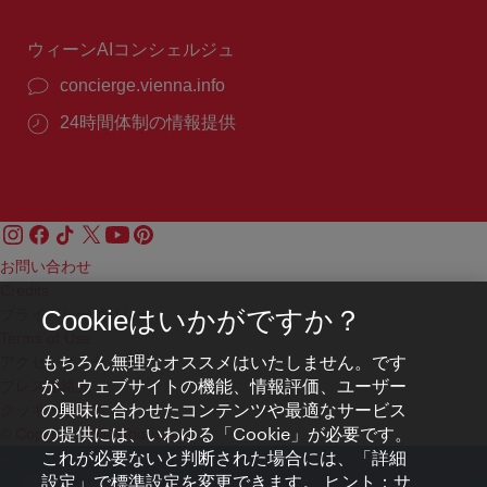
間：
ウィーンAIコンシェルジュ
concierge.vienna.info
24時間体制の情報提供
お問い合わせ
Credits
プライバシーポリシー
Cookieはいかがですか？
Terms of Use
もちろん無理なオススメはいたしません。です
アクセシビリティ
が、ウェブサイトの機能、情報評価、ユーザー
プレス連絡先
の興味に合わせたコンテンツや最適なサービス
クッキーの設定
の提供には、いわゆる「Cookie」が必要です。
© Copyright WienTourismus
これが必要ないと判断された場合には、「詳細
設定」で標準設定を変更できます。 ヒント：サ