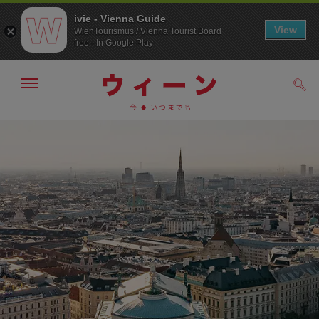
ivie - Vienna Guide
View
WienTourismus / Vienna Tourist Board
free - In Google Play
メ
検
ニ
索
ュ
/>
メ
こ
す
ー
る
ニ
の
の
ュ
ペ
表
ー
ー
示・
非
へ
ジ
表
の
示
ト
ッ
プ
へ