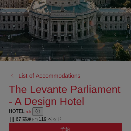
戻
List of Accommodations
る:
The Levante Parliament
- A Design Hotel
HOTEL
n.k.
Zusatzinformation anzeigen
Zusatzinformation ausblenden
67 部屋
119 ベッド
予約