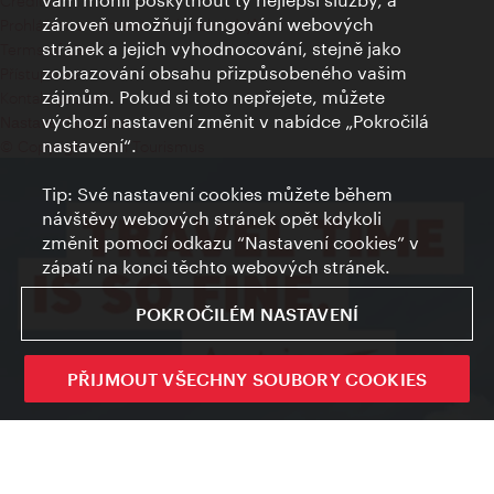
Credits
zároveň umožňují fungování webových
Prohlášení o ochraně osobních údajů
stránek a jejich vyhodnocování, stejně jako
Terms of Use
zobrazování obsahu přizpůsobeného vašim
Přístupnost
zájmům. Pokud si toto nepřejete, můžete
Kontakt pro tisk
výchozí nastavení změnit v nabídce „Pokročilá
Nastavení cookies
nastavení“.
© Copyright Wien Tourismus
Tip: Své nastavení cookies můžete během
návštěvy webových stránek opět kdykoli
změnit pomocí odkazu “Nastavení cookies” v
zápatí na konci těchto webových stránek.
POKROČILÉM NASTAVENÍ
PŘIJMOUT VŠECHNY SOUBORY COOKIES