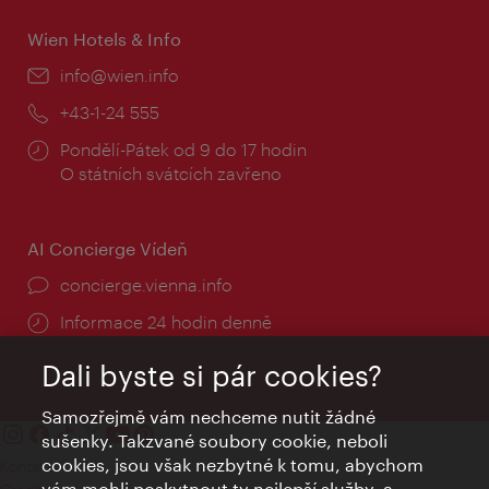
Wien Hotels & Info
E-
info@wien.info
mail:
Telefon:
+43-1-24 555
Provozní
Pondělí-Pátek od 9 do 17 hodin
doba:
O státních svátcích zavřeno
AI Concierge Vídeň
concierge.vienna.info
Informace 24 hodin denně
Dali byste si pár cookies?
Samozřejmě vám nechceme nutit žádné
sušenky. Takzvané soubory cookie, neboli
cookies, jsou však nezbytné k tomu, abychom
Kontakty
vám mohli poskytnout ty nejlepší služby, a