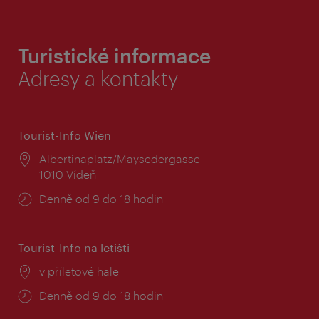
Turistické informace
Adresy a kontakty
Tourist-Info Wien
Místo:
Albertinaplatz/Maysedergasse
1010 Vídeň
Provozní
Denně od 9 do 18 hodin
doba:
Tourist-Info na letišti
Místo:
v příletové hale
Provozní
Denně od 9 do 18 hodin
doba: