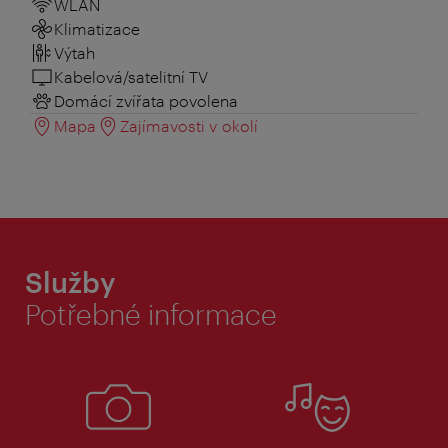
WLAN
Klimatizace
Výtah
Kabelová/satelitní TV
Domácí zvířata povolena
Mapa
Zajímavosti v okolí
Služby
Potřebné informace