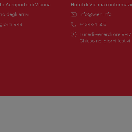
nfo Aeroporto di Vienna
Hotel di Vienna e informazi
ione:
rio degli arrivi
Email:
info@wien.info
 giorni 9-18
Telefono:
+43-1-24 555
Orari
Lunedì-Venerdì ore 9–17
ura:
di
Chiuso nei giorni festivi
apertura: