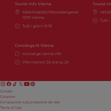
Tourist-Info Vienna
Tourist-I
Posizione:
Albertinaplatz/Maysedergasse
Posiz
nell’at
1010 Vienna
Orari
Tutti i
Orari
Tutti i giorni 9-18
di
di
apert
apertura:
Concierge IA Vienna
Ort:
concierge.vienna.info
Öffnungszeiten:
Informazioni 24 ore su 24
Contatti
Colophon
Dichiarazione sulla protezione dei dati
Terms of Use