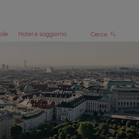
bile
Hotel e soggiorno
Cerca
CERCA
lla mappa