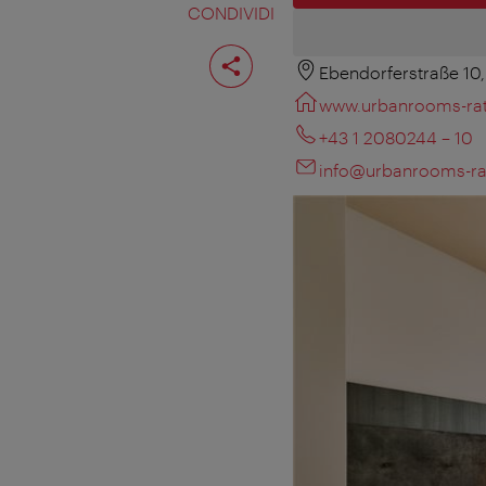
CONDIVIDI
Condividi
pagina
Ebendorferstraße 10
www.urbanrooms-rat
+43 1 2080244 – 10
info@urbanrooms-ra