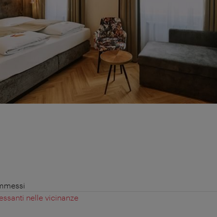
ammessi
essanti nelle vicinanze