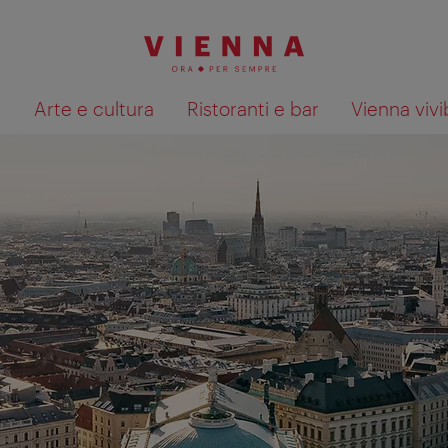
à
Arte e cultura
Ristoranti e bar
Vienna vivi
Mostra i risultati della ricerca su