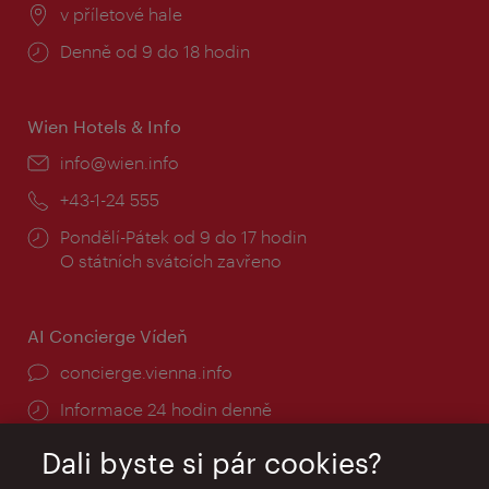
Místo:
v příletové hale
Provozní
Denně od 9 do 18 hodin
doba:
Wien Hotels & Info
E-
info@wien.info
mail:
Telefon:
+43-1-24 555
Provozní
Pondělí-Pátek od 9 do 17 hodin
doba:
O státních svátcích zavřeno
AI Concierge Vídeň
concierge.vienna.info
Informace 24 hodin denně
Dali byste si pár cookies?