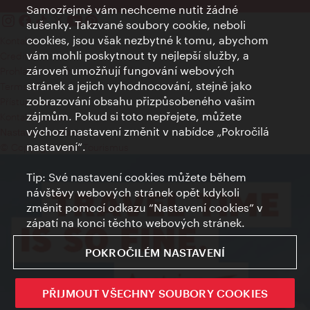
Samozřejmě vám nechceme nutit žádné
sušenky. Takzvané soubory cookie, neboli
cookies, jsou však nezbytné k tomu, abychom
Kontakty
vám mohli poskytnout ty nejlepší služby, a
Credits
zároveň umožňují fungování webových
Prohlášení o ochraně osobních údajů
stránek a jejich vyhodnocování, stejně jako
Terms of Use
zobrazování obsahu přizpůsobeného vašim
Přístupnost
zájmům. Pokud si toto nepřejete, můžete
Kontakt pro tisk
výchozí nastavení změnit v nabídce „Pokročilá
Nastavení cookies
nastavení“.
© Copyright Wien Tourismus
Tip: Své nastavení cookies můžete během
návštěvy webových stránek opět kdykoli
změnit pomocí odkazu “Nastavení cookies” v
zápatí na konci těchto webových stránek.
POKROČILÉM NASTAVENÍ
PŘIJMOUT VŠECHNY SOUBORY COOKIES