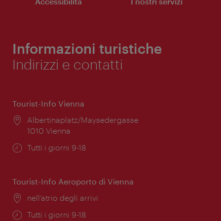
Accessibilità
I nostri servizi
Informazioni turistiche
Indirizzi e contatti
Tourist-Info Vienna
Posizione:
Albertinaplatz/Maysedergasse
1010 Vienna
Orari
Tutti i giorni 9-18
di
apertura:
Tourist-Info Aeroporto di Vienna
Posizione:
nell’atrio degli arrivi
Orari
Tutti i giorni 9-18