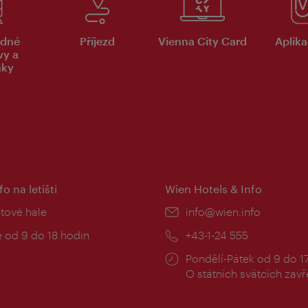
dné
Příjezd
Vienna City Card
Aplika
vy a
nky
fo na letišti
Wien Hotels & Info
:
etové hale
E-
info@wien.info
mail:
zní
 od 9 do 18 hodin
Telefon:
+43-1-24 555
Provozní
Pondělí-Pátek od 9 do 1
doba:
O státních svátcích zav