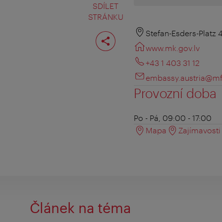
SDÍLET
STRÁNKU
Rozdělit
Stefan-Esders-Platz 
stranu
www.mk.gov.lv
+43 1 403 31 12
embassy.austria@mf
Provozní doba
Po - Pá, 09:00 - 17:00
Mapa
Zajímavosti 
Článek na téma