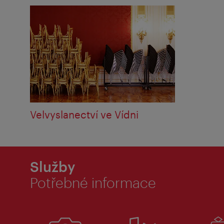
Velvyslanectví ve Vídni
Služby
Potřebné informace