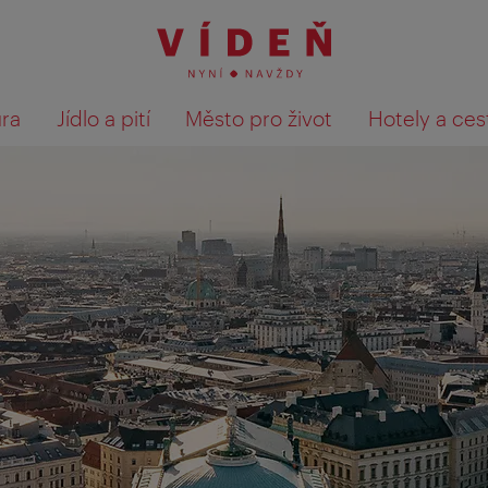
ura
Jídlo a pití
Město pro život
Hotely a ces
Výsledky hledání zobrazit 