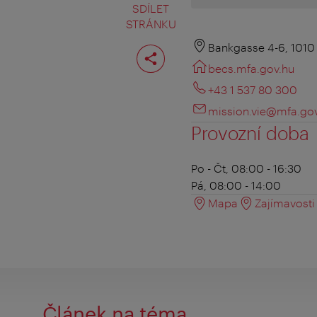
SDÍLET
STRÁNKU
Rozdělit
Bankgasse 4-6, 1010
stranu
becs.mfa.gov.hu
+43 1 537 80 300
mission.vie@mfa.go
Provozní doba
Po - Čt, 08:00 - 16:30
Pá, 08:00 - 14:00
Mapa
Zajímavosti 
Článek na téma