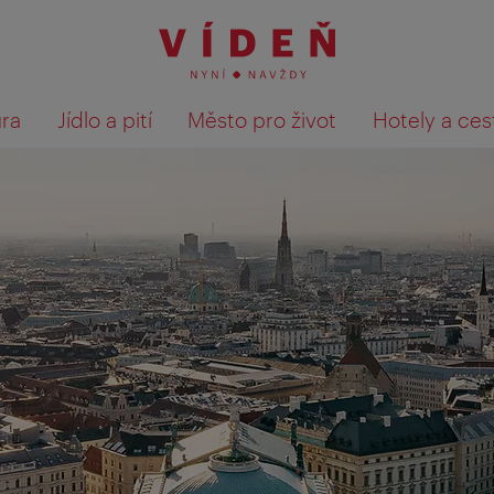
ura
Jídlo a pití
Město pro život
Hotely a ces
Výsledky hledání zobrazit 