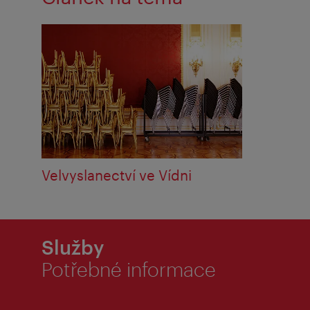
Velvyslanectví ve Vídni
Služby
Potřebné informace