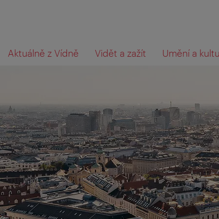
Přejít
Přejít
Co
Aktuálně z Vídně
Vidět a zažít
Umění a kult
na
k obsahu
hledáte?
procházení