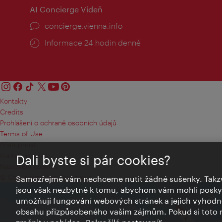
AI Concierge Vídeň
concierge.vienna.info
Informace 24 hodin denně
Kontakty
Credits
Prohlášení o ochraně osobních údajů
Terms of Use
Přístupnost
Kontakt pro tisk
Dali byste si pár cookies?
Nastavení cookies
© Copyright Wien Tourismus
Samozřejmě vám nechceme nutit žádné sušenky. Takzv
jsou však nezbytné k tomu, abychom vám mohli poskytn
umožňují fungování webových stránek a jejich vyhodno
obsahu přizpůsobeného vašim zájmům. Pokud si toto n