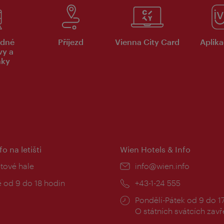
dné
Příjezd
Vienna City Card
Aplika
vy a
nky
fo na letišti
Wien Hotels & Info
:
etové hale
E-
info@wien.info
mail:
zní
 od 9 do 18 hodin
Telefon:
+43-1-24 555
Provozní
Pondělí-Pátek od 9 do 1
doba:
O státních svátcích zav