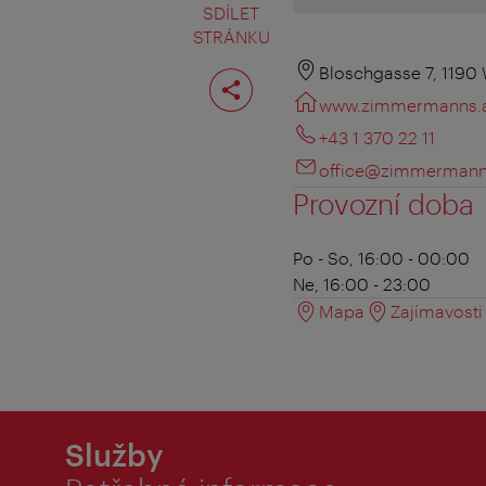
SDÍLET
STRÁNKU
Rozdělit
Bloschgasse 7, 1190
stranu
www.zimmermanns.
+43 1 370 22 11
office@zimmermann
Provozní doba
Po - So, 16:00 - 00:00
Ne, 16:00 - 23:00
Mapa
Zajímavosti 
Služby