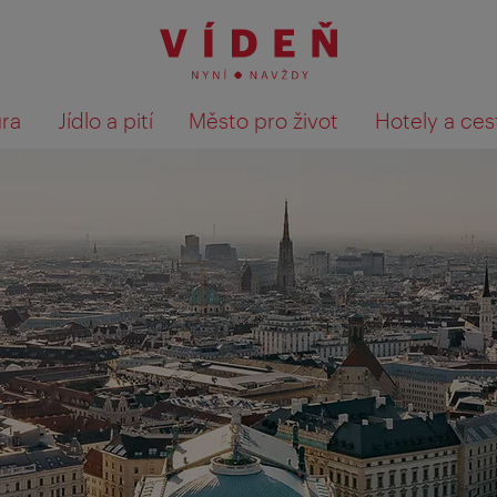
ura
Jídlo a pití
Město pro život
Hotely a ces
Výsledky hledání zobrazit 