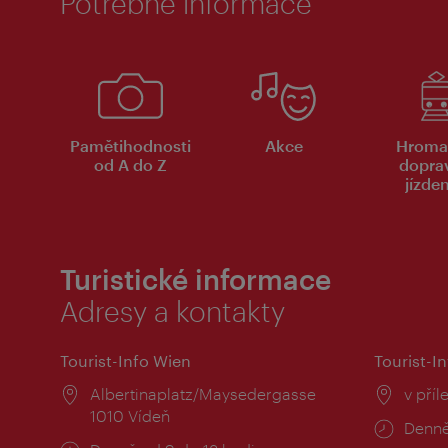
Potřebné informace
Pamětihodnosti
Akce
Hroma
od A do Z
dopra
jízde
Turistické informace
Adresy a kontakty
Tourist-Info Wien
Tourist-In
Místo:
Albertinaplatz/Maysedergasse
Místo
v příl
1010 Vídeň
Provo
Denně