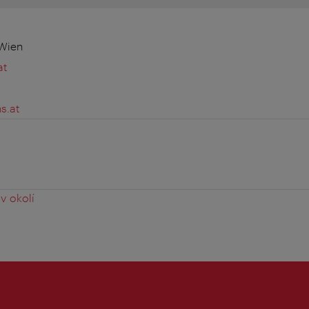
 Wien
at
s.at
v okolí