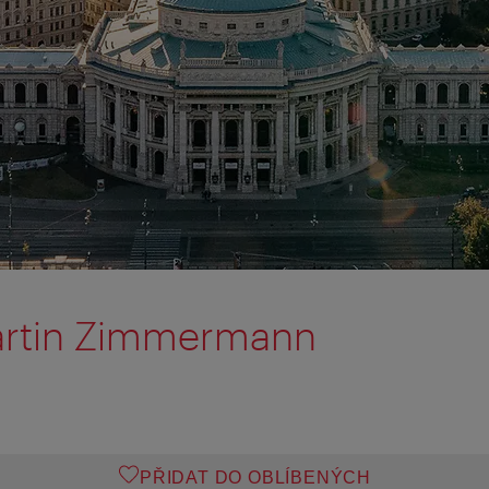
artin Zimmermann
PŘIDAT DO OBLÍBENÝCH