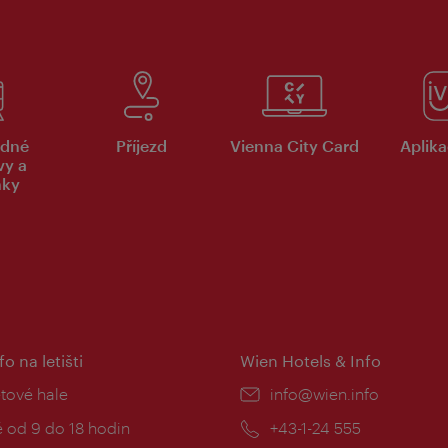
dné
Příjezd
Vienna City Card
Aplika
vy a
nky
fo na letišti
Wien Hotels & Info
:
etové hale
E-
info@wien.info
mail:
zní
 od 9 do 18 hodin
Telefon:
+43-1-24 555