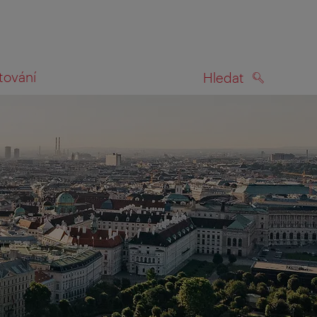
tování
Hledat
HLEDAT
na mapě