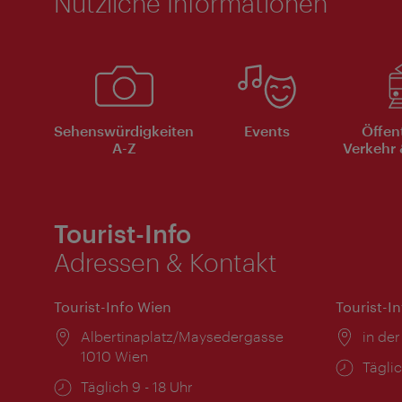
Nützliche Informationen
Sehenswürdigkeiten
Events
Öffen
A-Z
Verkehr 
Tourist-Info
Adressen & Kontakt
Tourist-Info Wien
Tourist-I
Ort:
Albertinaplatz/Maysedergasse
Ort:
in der
1010 Wien
Öffnu
Täglic
Öffnungszeiten:
Täglich 9 - 18 Uhr