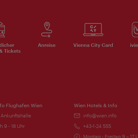
tlicher
Anreise
Vienna City Card
ivi
& Tickets
nfo Flughafen Wien
Wien Hotels & Info
 Ankunftshalle
Email:
info@wien.info
ngszeiten:
h 9 - 18 Uhr
Telefon:
+43-1-24 555
Öffnungszeiten:
Montag - Freitag 9 – 17 