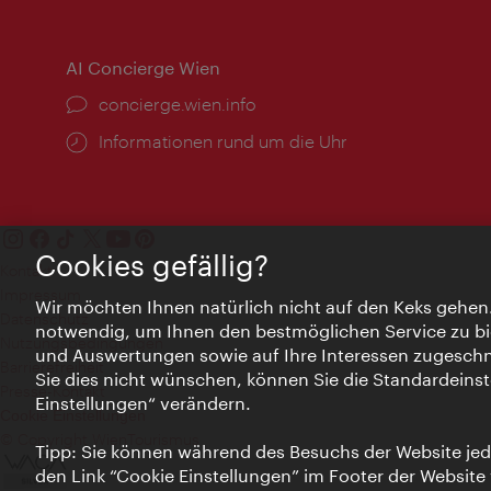
AI Concierge Wien
Ort:
concierge.wien.info
Öffnungszeiten:
Informationen rund um die Uhr
Cookies gefällig?
Kontakt
Impressum
Wir möchten Ihnen natürlich nicht auf den Keks gehen
Datenschutz
notwendig, um Ihnen den bestmöglichen Service zu bi
Nutzungsbedingungen
und Auswertungen sowie auf Ihre Interessen zugeschni
Barrierefreiheit
Sie dies nicht wünschen, können Sie die Standardeinst
Presse-Kontakt
Einstellungen“ verändern.
Cookie Einstellungen
© Copyright WienTourismus
Tipp: Sie können während des Besuchs der Website jede
den Link “Cookie Einstellungen” im Footer der Website