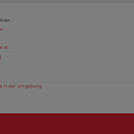
 Wien
at
s.at
n
es in der Umgebung