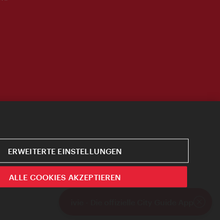
ERWEITERTE EINSTELLUNGEN
ALLE COOKIES AKZEPTIEREN
ivie - Die offizielle City Guide App
Schlie