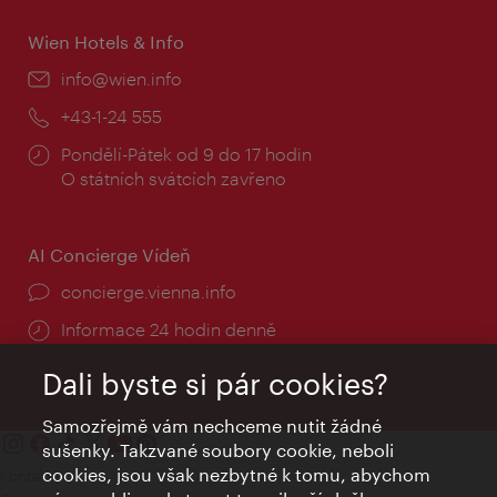
Wien Hotels & Info
E-
info@wien.info
mail:
Telefon:
+43-1-24 555
Provozní
Pondělí-Pátek od 9 do 17 hodin
doba:
O státních svátcích zavřeno
AI Concierge Vídeň
concierge.vienna.info
Informace 24 hodin denně
Dali byste si pár cookies?
Samozřejmě vám nechceme nutit žádné
sušenky. Takzvané soubory cookie, neboli
cookies, jsou však nezbytné k tomu, abychom
Kontakty