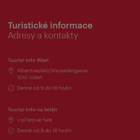
Turistické informace
Adresy a kontakty
Tourist-Info Wien
Místo:
Albertinaplatz/Maysedergasse
1010 Vídeň
Provozní
Denně od 9 do 18 hodin
doba:
Tourist-Info na letišti
Místo:
v příletové hale
Provozní
Denně od 9 do 18 hodin
doba: