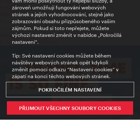
vám mohli poskytnout ty nejlepší služby, a
Credits
zároveň umožňují fungování webových
Prohlášení o ochraně osobních údajů
stránek a jejich vyhodnocování, stejně jako
Terms of Use
zobrazování obsahu přizpůsobeného vašim
Přístupnost
zájmům. Pokud si toto nepřejete, můžete
Kontakt pro tisk
výchozí nastavení změnit v nabídce „Pokročilá
Nastavení cookies
nastavení“.
© Copyright Wien Tourismus
Tip: Své nastavení cookies můžete během
návštěvy webových stránek opět kdykoli
změnit pomocí odkazu “Nastavení cookies” v
zápatí na konci těchto webových stránek.
POKROČILÉM NASTAVENÍ
PŘIJMOUT VŠECHNY SOUBORY COOKIES