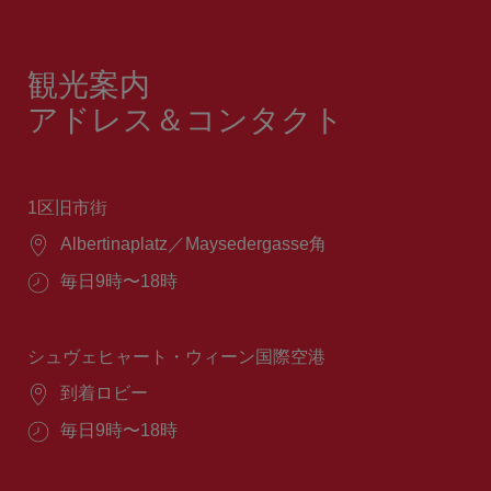
観光案内
アドレス＆コンタクト
1区旧市街
場
Albertinaplatz／Maysedergasse角
所：
営
毎日9時〜18時
業
時
間：
シュヴェヒャート・ウィーン国際空港
場
到着ロビー
所：
営
毎日9時〜18時
業
時