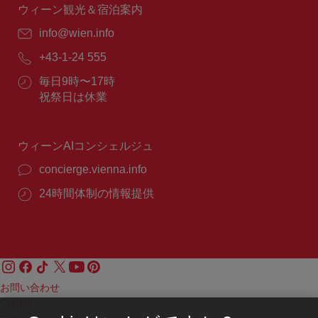
間：
ウィーン観光＆宿泊案内
E
info@wien.info
メ
電
+43-1-24 555
ー
話
ル：
営
毎日9時〜17時
番
業
祝祭日は休業
号：
時
間：
ウィーンAIコンシェルジュ
concierge.vienna.info
24時間体制の情報提供
お問い合わせ
Credits