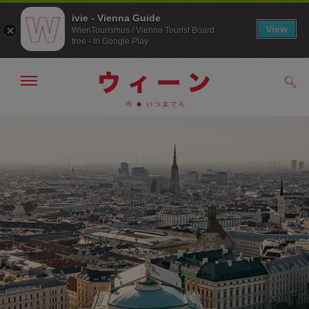
ivie - Vienna Guide
View
WienTourismus / Vienna Tourist Board
free - In Google Play
メ
検
ニ
索
ュ
メ
こ
す
ー
る
ニ
の
の
ュ
ペ
表
ー
ー
示・
非
へ
ジ
表
の
示
ト
ッ
プ
へ