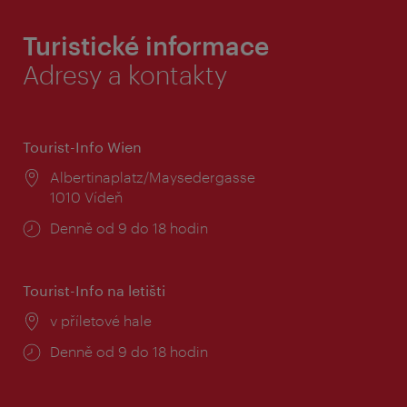
Turistické informace
Adresy a kontakty
Tourist-Info Wien
Místo:
Albertinaplatz/Maysedergasse
1010 Vídeň
Provozní
Denně od 9 do 18 hodin
doba:
Tourist-Info na letišti
Místo:
v příletové hale
Provozní
Denně od 9 do 18 hodin
doba: