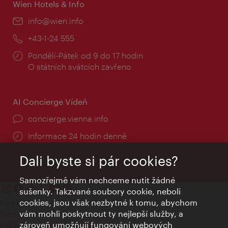
Wien Hotels & Info
E-
info@wien.info
mail:
Telefon:
+43-1-24 555
Provozní
Pondělí-Pátek od 9 do 17 hodin
doba:
O státních svátcích zavřeno
AI Concierge Vídeň
concierge.vienna.info
Informace 24 hodin denně
Dali byste si pár cookies?
Samozřejmě vám nechceme nutit žádné
sušenky. Takzvané soubory cookie, neboli
cookies, jsou však nezbytné k tomu, abychom
Kontakty
vám mohli poskytnout ty nejlepší služby, a
Credits
zároveň umožňují fungování webových
Prohlášení o ochraně osobních údajů