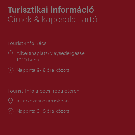
Turisztikai információ
Címek & kapcsolattartó
Tourist-Info Bécs
Helyszín:
Albertinaplatz/Maysedergasse
1010 Bécs
Nyitva
Naponta 9-18 óra között
tartás:
Tourist-Info a bécsi repülőtéren
Helyszín:
az érkezési csarnokban
Nyitva
Naponta 9-18 óra között
tartás: