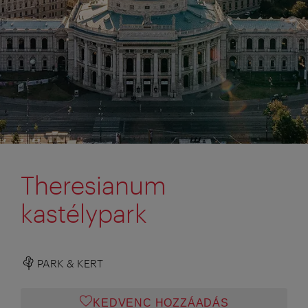
Theresianum
kastélypark
PARK & KERT
KEDVENC HOZZÁADÁS