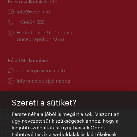
Bécsi szállodák & infó
E-
info@wien.info
mail:
Telefon:
+43-1-24 555
Nyitva
Hétfő-Péntek 9 – 17 óráig
tartás:
Ünnepnapokon zárva
Bécsi MI-konciérz
concierge.vienna.info
Információk éjjel-nappal
Szereti a sütiket?
Persze néha a jóból is megárt a sok. Viszont az
úgy nevezett sütik szükségesek ahhoz, hogy a
Kapcsolat
legjobb szolgáltatást nyújthassuk Önnek.
Credits
Lehetővé teszik a weboldalak és kiértékelések
Adatvédelmi nyilatkozat