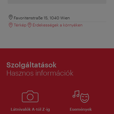
Favoritenstraße 15, 1040 Wien
Térkép
Érdekességek a környéken
Szolgáltatások
Hasznos információk
Látnivalók A-tól Z-ig
Események