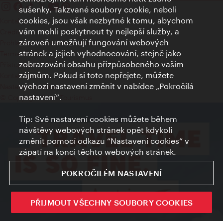
sušenky. Takzvané soubory cookie, neboli
cookies, jsou však nezbytné k tomu, abychom
Kontakty
vám mohli poskytnout ty nejlepší služby, a
Credits
zároveň umožňují fungování webových
Prohlášení o ochraně osobních údajů
stránek a jejich vyhodnocování, stejně jako
Terms of Use
zobrazování obsahu přizpůsobeného vašim
Přístupnost
zájmům. Pokud si toto nepřejete, můžete
Kontakt pro tisk
výchozí nastavení změnit v nabídce „Pokročilá
Nastavení cookies
nastavení“.
© Copyright Wien Tourismus
Tip: Své nastavení cookies můžete během
návštěvy webových stránek opět kdykoli
změnit pomocí odkazu “Nastavení cookies” v
zápatí na konci těchto webových stránek.
POKROČILÉM NASTAVENÍ
PŘIJMOUT VŠECHNY SOUBORY COOKIES