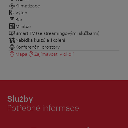
Klimatizace
Výtah
Bar
Minibar
Smart TV (se streamingovými službami)
Nabídka kurzů a školení
Konferenční prostory
Mapa
Zajímavosti v okolí
Služby
Potřebné informace