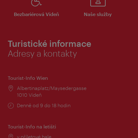
Bezbariérová Vídeň
Naše služby
Turistické informace
Adresy a kontakty
Tourist-Info Wien
Místo:
Albertinaplatz/Maysedergasse
1010 Vídeň
Provozní
Denně od 9 do 18 hodin
doba:
Tourist-Info na letišti
Místo:
v příletové hale