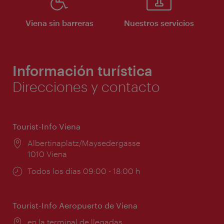
Viena sin barreras
Nuestros servicios
Información turística
Direcciones y contacto
Tourist-Info Viena
Lugar:
Albertinaplatz/Maysedergasse
1010 Viena
Horarios
Todos los días 09:00 - 18:00 h
de
apertura:
Tourist-Info Aeropuerto de Viena
Lugar:
en la terminal de llegadas