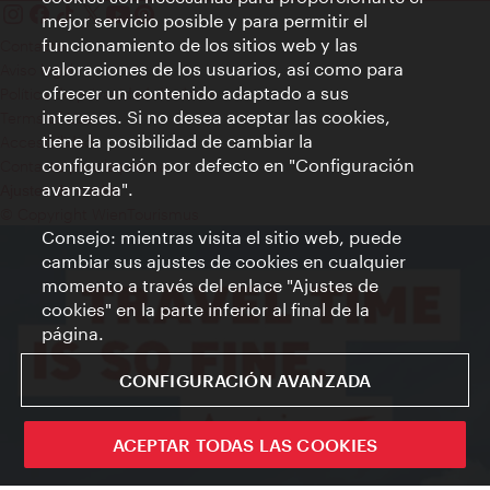
mejor servicio posible y para permitir el
funcionamiento de los sitios web y las
Contacto
valoraciones de los usuarios, así como para
Aviso legal
ofrecer un contenido adaptado a sus
Política de privacidad de datos
intereses. Si no desea aceptar las cookies,
Terms of Use
tiene la posibilidad de cambiar la
Accesibilidad
configuración por defecto en "Configuración
Contacto para la prensa
avanzada".
Ajustes de cookie
© Copyright WienTourismus
Consejo: mientras visita el sitio web, puede
cambiar sus ajustes de cookies en cualquier
momento a través del enlace "Ajustes de
cookies" en la parte inferior al final de la
página.
CONFIGURACIÓN AVANZADA
ACEPTAR TODAS LAS COOKIES