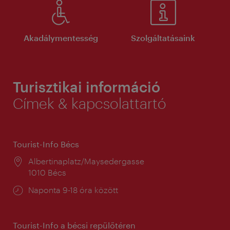
Akadálymentesség
Szolgáltatásaink
Turisztikai információ
Címek & kapcsolattartó
Tourist-Info Bécs
Helyszín:
Albertinaplatz/Maysedergasse
1010 Bécs
Nyitva
Naponta 9-18 óra között
tartás:
Tourist-Info a bécsi repülőtéren