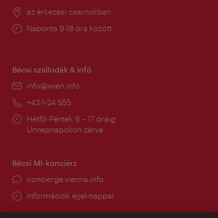
Helyszín:
az érkezési csarnokban
Nyitva
Naponta 9-18 óra között
tartás:
Bécsi szállodák & infó
E-
info@wien.info
mail:
Telefon:
+43-1-24 555
Nyitva
Hétfő-Péntek 9 – 17 óráig
tartás:
Ünnepnapokon zárva
Bécsi MI-konciérz
concierge.vienna.info
Információk éjjel-nappal