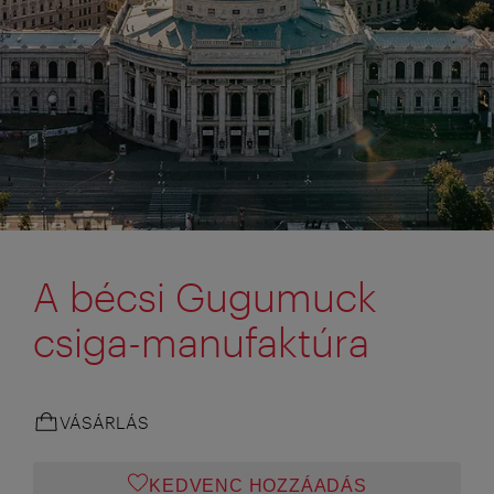
A bécsi Gugumuck
csiga-manufaktúra
VÁSÁRLÁS
KEDVENC HOZZÁADÁS