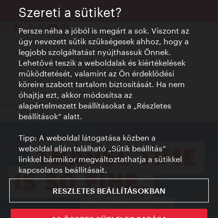
Szereti a sütiket?
Persze néha a jóból is megárt a sok. Viszont az
úgy nevezett sütik szükségesek ahhoz, hogy a
Kapcsolat
legjobb szolgáltatást nyújthassuk Önnek.
Credits
Lehetővé teszik a weboldalak és kiértékelések
Adatvédelmi nyilatkozat
működtetését, valamint az Ön érdeklődési
Terms of Use
köreire szabott tartalom biztosítását. Ha nem
Megközelíthetőség
óhajtja ezt, akkor módosítsa az
Sajtókapcsolat
alapértelmezett beállításokat a „Részletes
Sütik beállítása
beállítások“ alatt.
© Copyright WienTourismus
Tipp: A weboldal látogatása közben a
weboldal alján található „Sütik beállítás”
linkkel bármikor megváltoztathatja a sütikkel
kapcsolatos beállításait.
RESZLETES BEÁLLÍTÁSOKBAN