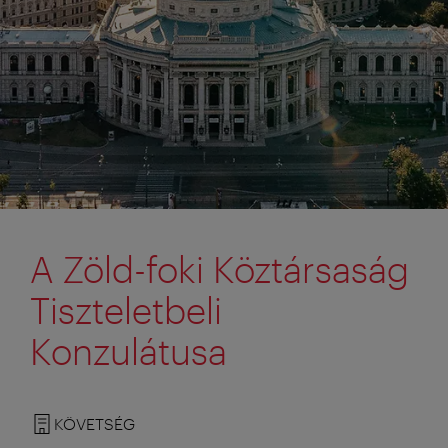
A Zöld-foki Köztársaság
Tiszteletbeli
Konzulátusa
KÖVETSÉG