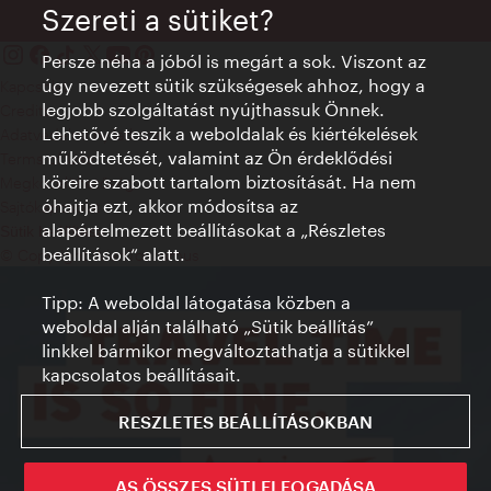
Szereti a sütiket?
Persze néha a jóból is megárt a sok. Viszont az
úgy nevezett sütik szükségesek ahhoz, hogy a
Kapcsolat
legjobb szolgáltatást nyújthassuk Önnek.
Credits
Lehetővé teszik a weboldalak és kiértékelések
Adatvédelmi nyilatkozat
működtetését, valamint az Ön érdeklődési
Terms of Use
köreire szabott tartalom biztosítását. Ha nem
Megközelíthetőség
óhajtja ezt, akkor módosítsa az
Sajtókapcsolat
alapértelmezett beállításokat a „Részletes
Sütik beállítása
beállítások“ alatt.
© Copyright WienTourismus
Tipp: A weboldal látogatása közben a
weboldal alján található „Sütik beállítás”
linkkel bármikor megváltoztathatja a sütikkel
kapcsolatos beállításait.
RESZLETES BEÁLLÍTÁSOKBAN
AS ÖSSZES SÜTI ELFOGADÁSA