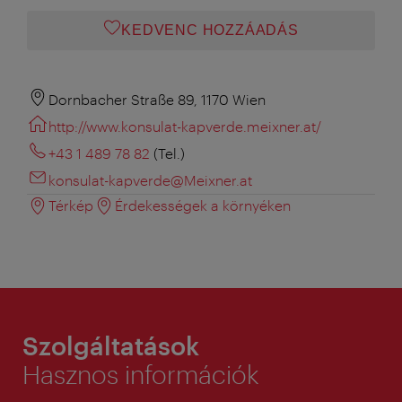
KEDVENC HOZZÁADÁS
Dornbacher Straße 89, 1170 Wien
http://www.konsulat-kapverde.meixner.at/
+43 1 489 78 82
(Tel.)
konsulat-kapverde@Meixner.at
Térkép
Érdekességek a környéken
Szolgáltatások
Hasznos információk