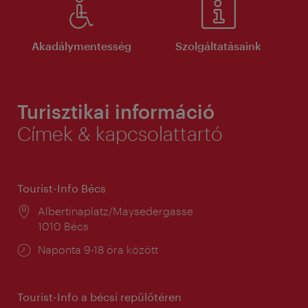
Akadálymentesség
Szolgáltatásaink
Turisztikai információ
Címek & kapcsolattartó
Tourist-Info Bécs
Helyszín:
Albertinaplatz/Maysedergasse
1010 Bécs
Nyitva
Naponta 9-18 óra között
tartás:
Tourist-Info a bécsi repülőtéren