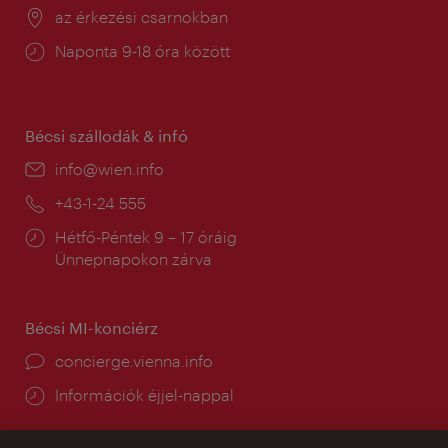
Helyszín:
az érkezési csarnokban
Nyitva
Naponta 9-18 óra között
tartás:
Bécsi szállodák & infó
E-
info@wien.info
mail:
Telefon:
+43-1-24 555
Nyitva
Hétfő-Péntek 9 – 17 óráig
tartás:
Ünnepnapokon zárva
Bécsi MI-konciérz
concierge.vienna.info
Információk éjjel-nappal