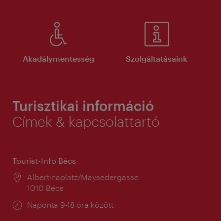
Akadálymentesség
Szolgáltatásaink
Turisztikai információ
Címek & kapcsolattartó
Tourist-Info Bécs
Helyszín:
Albertinaplatz/Maysedergasse
1010 Bécs
Nyitva
Naponta 9-18 óra között
tartás: