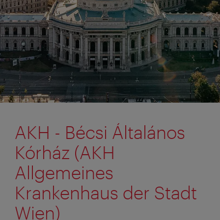
AKH - Bécsi Általános
Kórház (AKH
Allgemeines
Krankenhaus der Stadt
Wien)