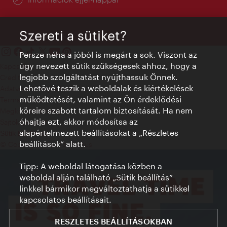
Szereti a sütiket?
Persze néha a jóból is megárt a sok. Viszont az
úgy nevezett sütik szükségesek ahhoz, hogy a
Kapcsolat
legjobb szolgáltatást nyújthassuk Önnek.
Credits
Lehetővé teszik a weboldalak és kiértékelések
Adatvédelmi nyilatkozat
működtetését, valamint az Ön érdeklődési
Terms of Use
köreire szabott tartalom biztosítását. Ha nem
Megközelíthetőség
óhajtja ezt, akkor módosítsa az
Sajtókapcsolat
alapértelmezett beállításokat a „Részletes
Sütik beállítása
beállítások“ alatt.
© Copyright WienTourismus
Tipp: A weboldal látogatása közben a
weboldal alján található „Sütik beállítás”
linkkel bármikor megváltoztathatja a sütikkel
kapcsolatos beállításait.
RESZLETES BEÁLLÍTÁSOKBAN