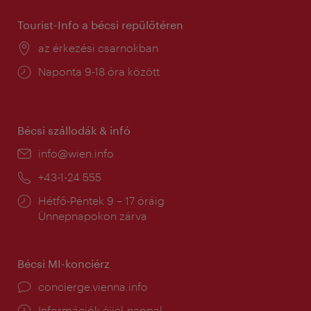
Tourist-Info a bécsi repülőtéren
Helyszín:
az érkezési csarnokban
Nyitva
Naponta 9-18 óra között
tartás:
Bécsi szállodák & infó
E-
info@wien.info
mail:
Telefon:
+43-1-24 555
Nyitva
Hétfő-Péntek 9 – 17 óráig
tartás:
Ünnepnapokon zárva
Bécsi MI-konciérz
concierge.vienna.info
Információk éjjel-nappal