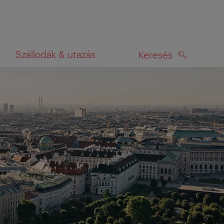
Szállodák & utazás
Keresés
KERESÉS
rképen