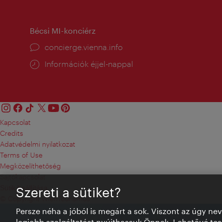
tartás:
Bécsi MI-konciérz
concierge.vienna.info
Információk éjjel-nappal
Kapcsolat
Credits
Adatvédelmi nyilatkozat
Terms of Use
Megközelíthetőség
Sajtókapcsolat
Sütik beállítása
Szereti a sütiket?
© Copyright WienTourismus
Persze néha a jóból is megárt a sok. Viszont az úgy ne
legjobb szolgáltatást nyújthassuk Önnek. Lehetővé tesz