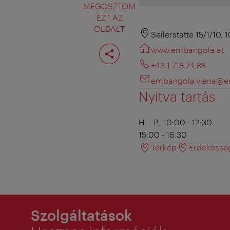
MEGOSZTOM
EZT AZ
OLDALT
Seilerstätte 15/1/10,
Oldal
www.embangola.at
megosztása
+43 1 718 74 88
embangola.viena@e
Nyitva tartás
H. - P., 10:00 - 12:30
15:00 - 16:30
Térkép
Érdekessé
Szolgáltatások