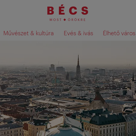
Művészet & kultúra
Evés & ivás
Élhető város
Keresési találatok megjelenítése a té