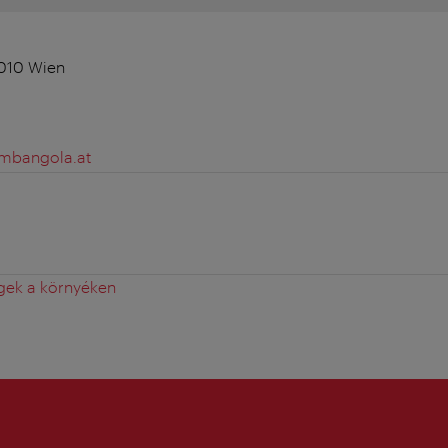
 1010 Wien
mbangola.at
gek a környéken