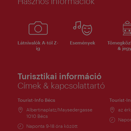
Hasznos információk
Látnivalók A-tól Z-
Események
Tömegköz
ig
& jeg
Turisztikai információ
Címek & kapcsolattartó
Tourist-Info Bécs
Tourist-I
Helyszín:
Albertinaplatz/Maysedergasse
Helysz
az ér
1010 Bécs
Nyitv
Napon
Nyitva
Naponta 9-18 óra között
tartás