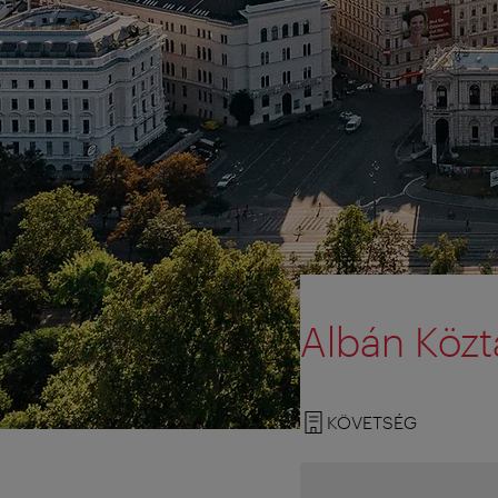
Albán Köz
KÖVETSÉG