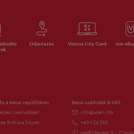
lekedés
Odautazás
Vienna City Card
ivie al
yek
nfo a bécsi repülőtéren
Bécsi szállodák & infó
ín:
kezési csarnokban
E-
info@wien.info
mail:
a
ta 9-18 óra között
Telefon:
+43-1-24 555
:
Nyitva
Hétfő-Péntek 9 – 17 órái