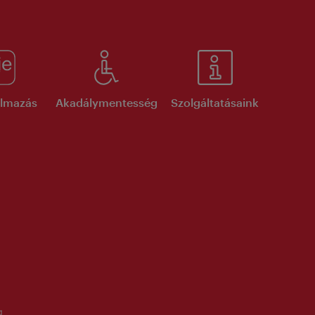
kalmazás
Akadálymentesség
Szolgáltatásaink
g