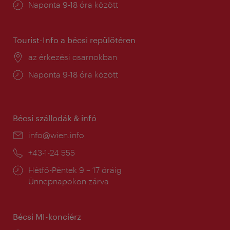
Nyitva
Naponta 9-18 óra között
tartás:
Tourist-Info a bécsi repülőtéren
Helyszín:
az érkezési csarnokban
Nyitva
Naponta 9-18 óra között
tartás:
Bécsi szállodák & infó
E-
info@wien.info
mail:
Telefon:
+43-1-24 555
Nyitva
Hétfő-Péntek 9 – 17 óráig
tartás:
Ünnepnapokon zárva
Bécsi MI-konciérz