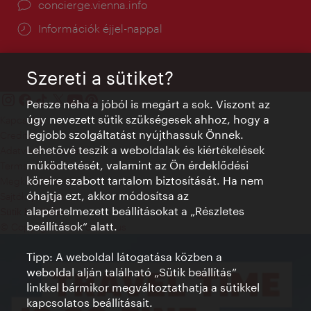
concierge.vienna.info
Információk éjjel-nappal
Szereti a sütiket?
Persze néha a jóból is megárt a sok. Viszont az
úgy nevezett sütik szükségesek ahhoz, hogy a
Kapcsolat
legjobb szolgáltatást nyújthassuk Önnek.
Credits
Lehetővé teszik a weboldalak és kiértékelések
Adatvédelmi nyilatkozat
működtetését, valamint az Ön érdeklődési
Terms of Use
köreire szabott tartalom biztosítását. Ha nem
Megközelíthetőség
óhajtja ezt, akkor módosítsa az
Sajtókapcsolat
alapértelmezett beállításokat a „Részletes
Sütik beállítása
beállítások“ alatt.
© Copyright WienTourismus
Tipp: A weboldal látogatása közben a
weboldal alján található „Sütik beállítás”
linkkel bármikor megváltoztathatja a sütikkel
kapcsolatos beállításait.