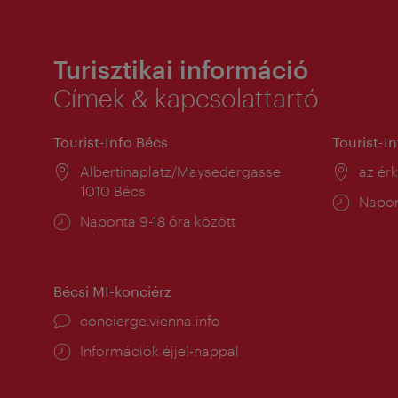
Turisztikai információ
Címek & kapcsolattartó
Tourist-Info Bécs
Tourist-I
Helyszín:
Albertinaplatz/Maysedergasse
Helysz
az ér
1010 Bécs
Nyitv
Napon
Nyitva
Naponta 9-18 óra között
tartás
tartás:
Bécsi MI-konciérz
concierge.vienna.info
Információk éjjel-nappal