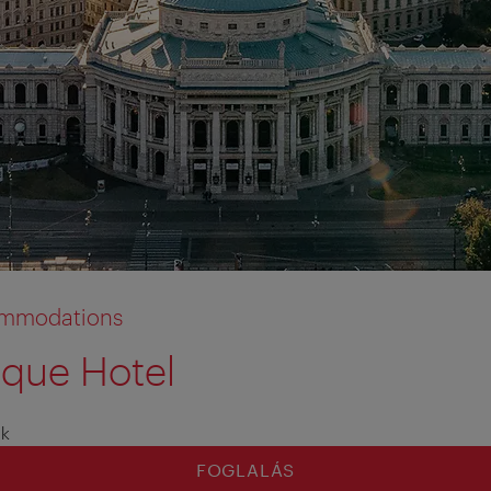
commodations
ique Hotel
ak
FOGLALÁS