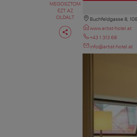
MEGOSZTOM
EZT AZ
OLDALT
Buchfeldgasse 8, 10
Oldal
www.artist-hotel.at
megosztása
+43 1 313 68
info@artist-hotel.at