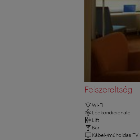
Felszereltség
Wi-Fi
Légkondicionáló
Lift
Bár
Kábel-/műholdas TV