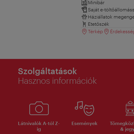
Minibár
Saját e-töltőállomás
Háziállatok megeng
Etetőszék
Térkép
Érdekessé
Szolgáltatások
Hasznos információk
Látnivalók A-tól Z-
Események
Tömegköz
ig
& jeg