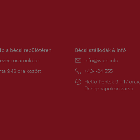
nfo a bécsi repülőtéren
Bécsi szállodák & infó
ín:
kezési csarnokban
E-
info@wien.info
mail:
a
ta 9-18 óra között
Telefon:
+43-1-24 555
:
Nyitva
Hétfő-Péntek 9 – 17 órái
tartás:
Ünnepnapokon zárva