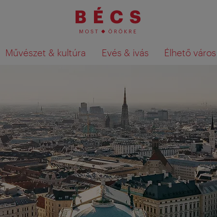
Művészet & kultúra
Evés & ivás
Élhető város
Keresési találatok megjelenítése a té