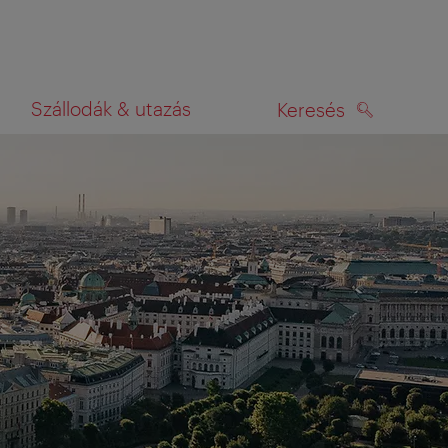
Szállodák & utazás
Keresés
KERESÉS
rképen