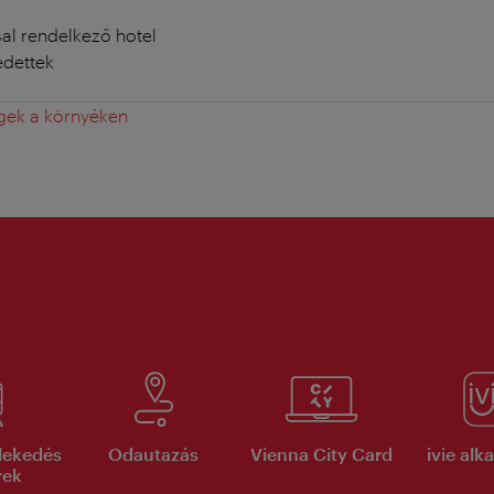
sal rendelkező hotel
edettek
gek a környéken
lekedés
Odautazás
Vienna City Card
ivie al
yek