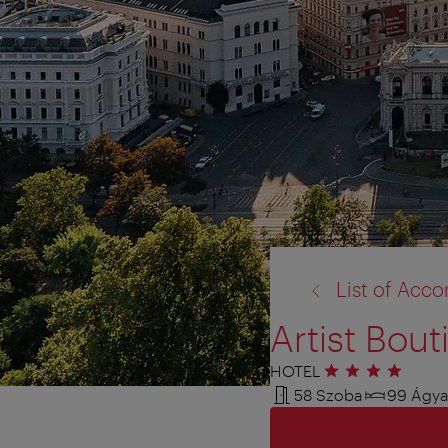
vissza
List of Ac
a:
Artist Bout
HOTEL
4 csillag
58 Szoba
99 Ágy