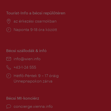
tartás:
Tourist-Info a bécsi repülőtéren
Helyszín:
az érkezési csarnokban
Nyitva
Naponta 9-18 óra között
tartás:
Bécsi szállodák & infó
E-
info@wien.info
mail:
Telefon:
+43-1-24 555
Nyitva
Hétfő-Péntek 9 – 17 óráig
tartás:
Ünnepnapokon zárva
Bécsi MI-konciérz
concierge.vienna.info