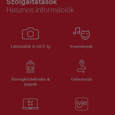
Szolgáltatások
Hasznos információk
Látnivalók A-tól Z-ig
Események
Tömegközlekedés &
Odautazás
jegyek