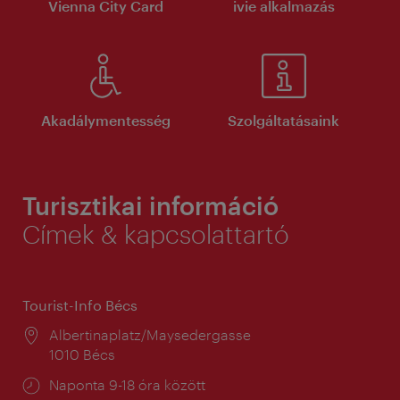
Vienna City Card
ivie alkalmazás
Akadálymentesség
Szolgáltatásaink
Turisztikai információ
Címek & kapcsolattartó
Tourist-Info Bécs
Helyszín:
Albertinaplatz/Maysedergasse
1010 Bécs
Nyitva
Naponta 9-18 óra között