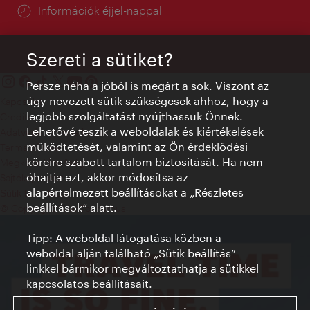
Információk éjjel-nappal
Szereti a sütiket?
Persze néha a jóból is megárt a sok. Viszont az
úgy nevezett sütik szükségesek ahhoz, hogy a
Kapcsolat
legjobb szolgáltatást nyújthassuk Önnek.
Credits
Lehetővé teszik a weboldalak és kiértékelések
Adatvédelmi nyilatkozat
működtetését, valamint az Ön érdeklődési
Terms of Use
köreire szabott tartalom biztosítását. Ha nem
Megközelíthetőség
óhajtja ezt, akkor módosítsa az
Sajtókapcsolat
alapértelmezett beállításokat a „Részletes
Sütik beállítása
beállítások“ alatt.
© Copyright WienTourismus
Tipp: A weboldal látogatása közben a
weboldal alján található „Sütik beállítás”
linkkel bármikor megváltoztathatja a sütikkel
kapcsolatos beállításait.