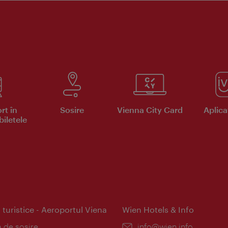
rt în
Sosire
Vienna City Card
Aplicaţ
iletele
 turistice - Aeroportul Viena
Wien Hotels & Info
:
a de sosire
E-
info@wien.info