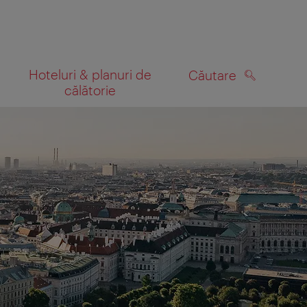
Hoteluri & planuri de
Căutare
călătorie
CĂUTARE
 hartă