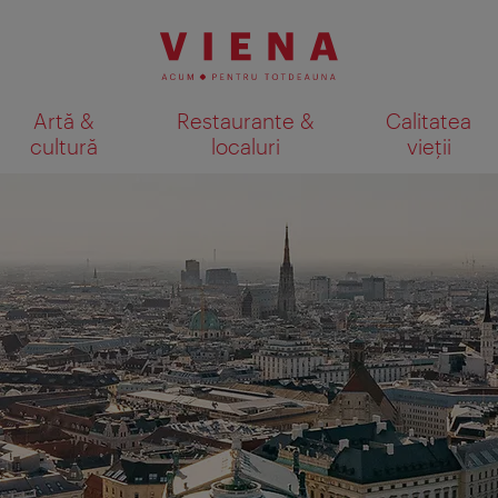
Artă &
Restaurante &
Calitatea
cultură
localuri
vieții
Afişare rezultate căutare pe