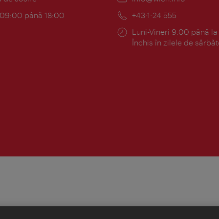
mail:
am:
c 09:00 până 18:00
Telefon:
+43-1-24 555
Program:
Luni-Vineri 9:00 până la
Închis în zilele de sărbăt