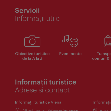
Servicii
Informaţii utile
Obiective turistice
Evenimente
Transpo
de la A la Z
comun & b
Informații turistice
Adrese și contact
Informaţii turistice Viena
Informaţii
Locul:
Albertinaplatz/Maysedergasse
Locul
în sal