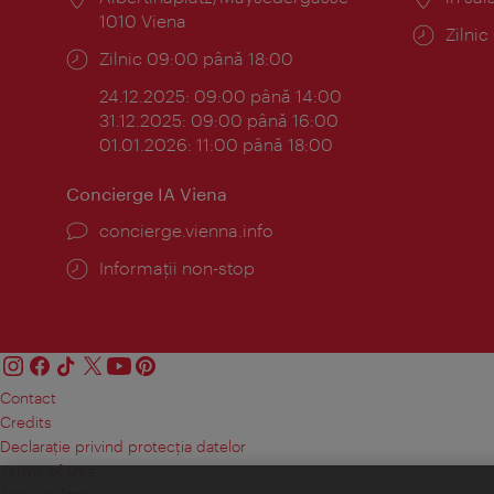
1010 Viena
Progr
Zilni
Program:
Zilnic 09:00 până 18:00
24.12.2025: 09:00 până 14:00
31.12.2025: 09:00 până 16:00
01.01.2026: 11:00 până 18:00
Concierge IA Viena
concierge.vienna.info
Informații non-stop
Contact
Credits
Declaraţie privind protecţia datelor
Terms of Use