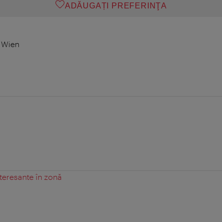
ADĂUGAȚI PREFERINŢA
0 Wien
teresante în zonă