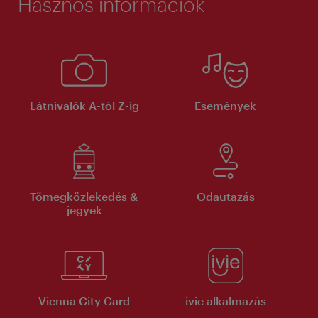
Hasznos információk
Látnivalók A-tól Z-ig
Események
Tömegközlekedés &
Odautazás
jegyek
Vienna City Card
ivie alkalmazás