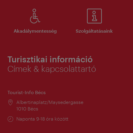
Akadálymentesség
Szolgáltatásaink
Turisztikai információ
Címek & kapcsolattartó
Tourist-Info Bécs
Helyszín:
Albertinaplatz/Maysedergasse
1010 Bécs
Nyitva
Naponta 9-18 óra között
tartás: