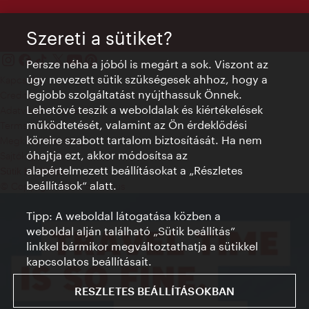
Szereti a sütiket?
Persze néha a jóból is megárt a sok. Viszont az
úgy nevezett sütik szükségesek ahhoz, hogy a
Kapcsolat
legjobb szolgáltatást nyújthassuk Önnek.
Credits
Lehetővé teszik a weboldalak és kiértékelések
Adatvédelmi nyilatkozat
működtetését, valamint az Ön érdeklődési
Terms of Use
köreire szabott tartalom biztosítását. Ha nem
Megközelíthetőség
óhajtja ezt, akkor módosítsa az
Sajtókapcsolat
alapértelmezett beállításokat a „Részletes
Sütik beállítása
beállítások“ alatt.
© Copyright WienTourismus
Tipp: A weboldal látogatása közben a
weboldal alján található „Sütik beállítás”
linkkel bármikor megváltoztathatja a sütikkel
kapcsolatos beállításait.
RESZLETES BEÁLLÍTÁSOKBAN