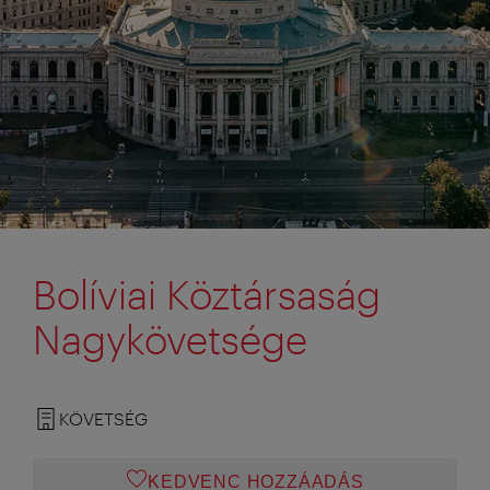
Bolíviai Köztársaság
Nagykövetsége
KÖVETSÉG
KEDVENC HOZZÁADÁS