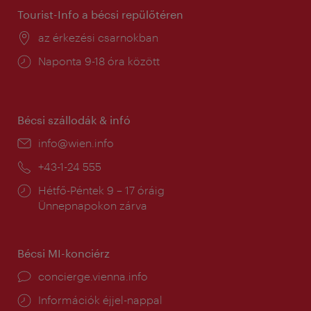
Tourist-Info a bécsi repülőtéren
Helyszín:
az érkezési csarnokban
Nyitva
Naponta 9-18 óra között
tartás:
Bécsi szállodák & infó
E-
info@wien.info
mail:
Telefon:
+43-1-24 555
Nyitva
Hétfő-Péntek 9 – 17 óráig
tartás:
Ünnepnapokon zárva
Bécsi MI-konciérz
concierge.vienna.info
Információk éjjel-nappal