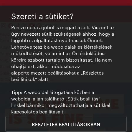
Szereti a sütiket?
Persze néha a jóból is megárt a sok. Viszont az
úgy nevezett sütik szükségesek ahhoz, hogy a
Kapcsolat
legjobb szolgáltatást nyújthassuk Önnek.
Credits
Lehetővé teszik a weboldalak és kiértékelések
Adatvédelmi nyilatkozat
működtetését, valamint az Ön érdeklődési
Terms of Use
köreire szabott tartalom biztosítását. Ha nem
Megközelíthetőség
óhajtja ezt, akkor módosítsa az
Sajtókapcsolat
alapértelmezett beállításokat a „Részletes
Sütik beállítása
beállítások“ alatt.
© Copyright WienTourismus
Tipp: A weboldal látogatása közben a
weboldal alján található „Sütik beállítás”
linkkel bármikor megváltoztathatja a sütikkel
kapcsolatos beállításait.
RESZLETES BEÁLLÍTÁSOKBAN