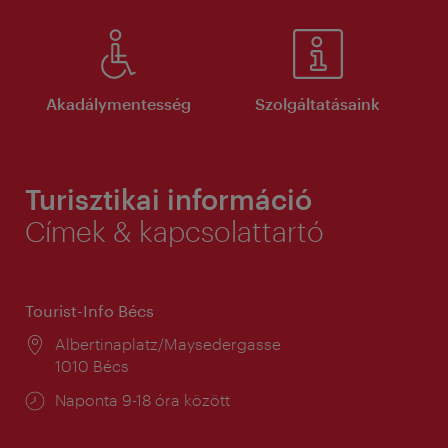
Akadálymentesség
Szolgáltatásaink
Turisztikai információ
Címek & kapcsolattartó
Tourist-Info Bécs
Helyszín:
Albertinaplatz/Maysedergasse
1010 Bécs
Nyitva
Naponta 9-18 óra között
tartás: