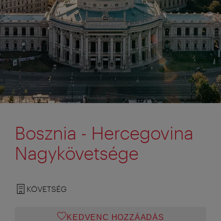
Bosznia - Hercegovina
Nagykövetsége
KÖVETSÉG
KEDVENC HOZZÁADÁS