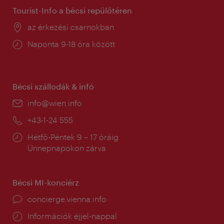
Tourist-Info a bécsi repülőtéren
Helyszín:
az érkezési csarnokban
Nyitva
Naponta 9-18 óra között
tartás:
Bécsi szállodák & infó
E-
info@wien.info
mail:
Telefon:
+43-1-24 555
Nyitva
Hétfő-Péntek 9 – 17 óráig
tartás:
Ünnepnapokon zárva
Bécsi MI-konciérz
concierge.vienna.info
Információk éjjel-nappal