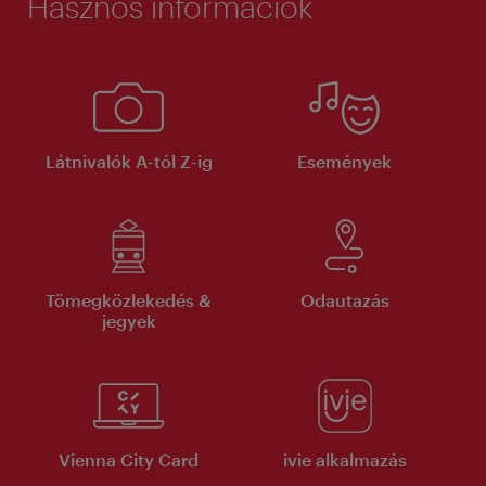
Hasznos információk
Látnivalók A-tól Z-ig
Események
Tömegközlekedés &
Odautazás
jegyek
Vienna City Card
ivie alkalmazás