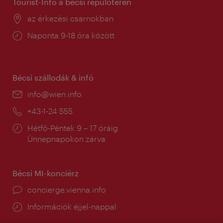
Tourist-Info a bécsi repülőtéren
Helyszín:
az érkezési csarnokban
Nyitva
Naponta 9-18 óra között
tartás:
Bécsi szállodák & infó
E-
info@wien.info
mail:
Telefon:
+43-1-24 555
Nyitva
Hétfő-Péntek 9 – 17 óráig
tartás:
Ünnepnapokon zárva
Bécsi MI-konciérz
concierge.vienna.info
Információk éjjel-nappal