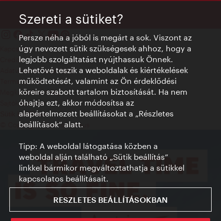
Szereti a sütiket?
Persze néha a jóból is megárt a sok. Viszont az
úgy nevezett sütik szükségesek ahhoz, hogy a
Kapcsolat
legjobb szolgáltatást nyújthassuk Önnek.
Credits
Lehetővé teszik a weboldalak és kiértékelések
Adatvédelmi nyilatkozat
működtetését, valamint az Ön érdeklődési
Terms of Use
köreire szabott tartalom biztosítását. Ha nem
Megközelíthetőség
óhajtja ezt, akkor módosítsa az
Sajtókapcsolat
alapértelmezett beállításokat a „Részletes
Sütik beállítása
beállítások“ alatt.
© Copyright WienTourismus
Tipp: A weboldal látogatása közben a
weboldal alján található „Sütik beállítás”
linkkel bármikor megváltoztathatja a sütikkel
kapcsolatos beállításait.
RESZLETES BEÁLLÍTÁSOKBAN