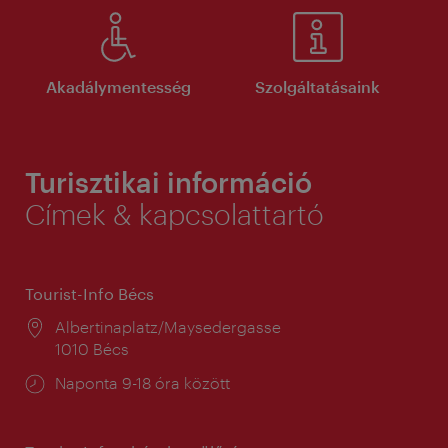
Akadálymentesség
Szolgáltatásaink
Turisztikai információ
Címek & kapcsolattartó
Tourist-Info Bécs
Helyszín:
Albertinaplatz/Maysedergasse
1010 Bécs
Nyitva
Naponta 9-18 óra között
tartás: