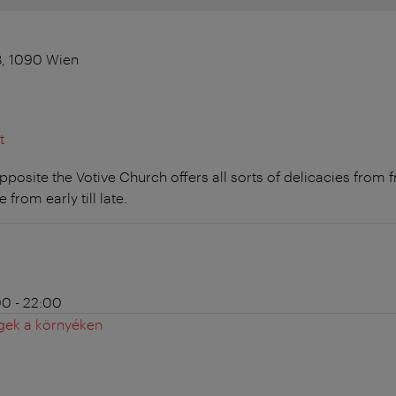
8, 1090 Wien
t
posite the Votive Church offers all sorts of delicacies from 
 from early till late.
00 - 22:00
gek a környéken