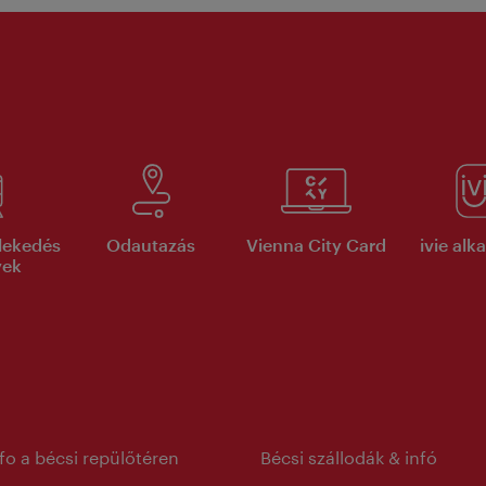
lekedés
Odautazás
Vienna City Card
ivie al
yek
nfo a bécsi repülőtéren
Bécsi szállodák & infó