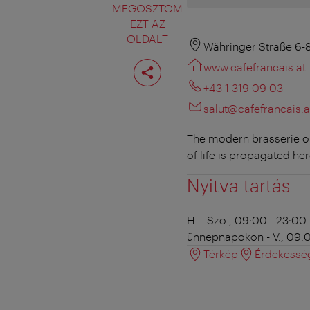
MEGOSZTOM
EZT AZ
OLDALT
Währinger Straße 6-
Oldal
www.cafefrancais.at
megosztása
+43 1 319 09 03
salut@cafefrancais.a
The modern brasserie op
of life is propagated here
Nyitva tartás
H. - Szo., 09:00 - 23:00
ünnepnapokon - V., 09:
Térkép
Érdekessé