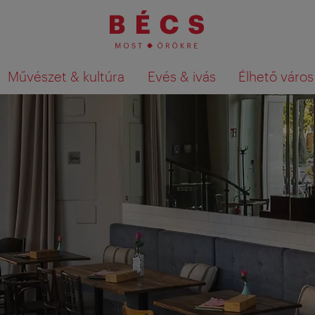
Művészet & kultúra
Evés & ivás
Élhető város
Keresési találatok megjelenítése a té