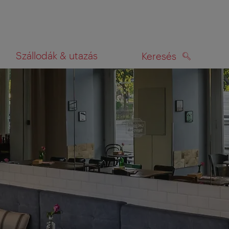
Szállodák & utazás
Keresés
KERESÉS
rképen