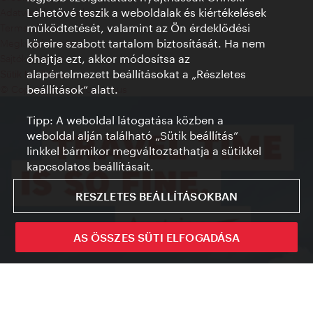
Lehetővé teszik a weboldalak és kiértékelések
Adatvédelmi nyilatkozat
működtetését, valamint az Ön érdeklődési
Terms of Use
köreire szabott tartalom biztosítását. Ha nem
Megközelíthetőség
óhajtja ezt, akkor módosítsa az
Sajtókapcsolat
alapértelmezett beállításokat a „Részletes
Sütik beállítása
beállítások“ alatt.
© Copyright WienTourismus
Tipp: A weboldal látogatása közben a
weboldal alján található „Sütik beállítás”
linkkel bármikor megváltoztathatja a sütikkel
kapcsolatos beállításait.
RESZLETES BEÁLLÍTÁSOKBAN
AS ÖSSZES SÜTI ELFOGADÁSA