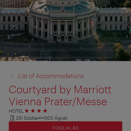
vissza
List of Accommodations
a:
Courtyard by Marriott
Vienna Prater/Messe
HOTEL
4 csillag
251 Szoba
502 Ágyak
FOGLALÁS