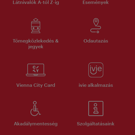
Látnivalók A-tól Z-ig
Események
Tömegközlekedés &
Odautazás
jegyek
Vienna City Card
ivie alkalmazás
Akadálymentesség
Szolgáltatásaink