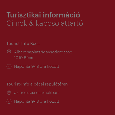
Turisztikai információ
Címek & kapcsolattartó
Tourist-Info Bécs
Helyszín:
Albertinaplatz/Maysedergasse
1010 Bécs
Nyitva
Naponta 9-18 óra között
tartás:
Tourist-Info a bécsi repülőtéren
Helyszín:
az érkezési csarnokban
Nyitva
Naponta 9-18 óra között
tartás: