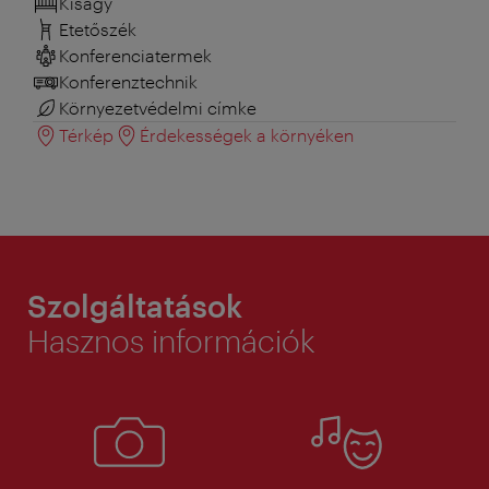
Kiságy
Etetőszék
Konferenciatermek
Konferenztechnik
Környezetvédelmi címke
Térkép
Érdekességek a környéken
Szolgáltatások
Hasznos információk