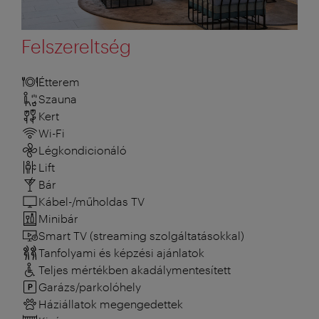
Felszereltség
Étterem
Szauna
Kert
Wi-Fi
Légkondicionáló
Lift
Bár
Kábel-/műholdas TV
Minibár
Smart TV (streaming szolgáltatásokkal)
Tanfolyami és képzési ajánlatok
Teljes mértékben akadálymentesített
Garázs/parkolóhely
Háziállatok megengedettek