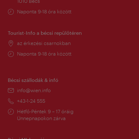
1010 Bécs
Nyitva
Naponta 9-18 óra között
tartás:
Tourist-Info a bécsi repülőtéren
Helyszín:
az érkezési csarnokban
Nyitva
Naponta 9-18 óra között
tartás:
Bécsi szállodák & infó
E-
info@wien.info
mail:
Telefon:
+43-1-24 555
Nyitva
Hétfő-Péntek 9 – 17 óráig
tartás:
Ünnepnapokon zárva