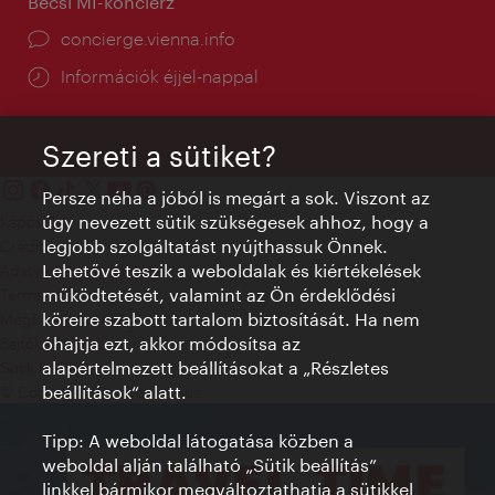
Bécsi MI-konciérz
concierge.vienna.info
Információk éjjel-nappal
Szereti a sütiket?
Persze néha a jóból is megárt a sok. Viszont az
úgy nevezett sütik szükségesek ahhoz, hogy a
Kapcsolat
legjobb szolgáltatást nyújthassuk Önnek.
Credits
Lehetővé teszik a weboldalak és kiértékelések
Adatvédelmi nyilatkozat
működtetését, valamint az Ön érdeklődési
Terms of Use
köreire szabott tartalom biztosítását. Ha nem
Megközelíthetőség
óhajtja ezt, akkor módosítsa az
Sajtókapcsolat
alapértelmezett beállításokat a „Részletes
Sütik beállítása
beállítások“ alatt.
© Copyright WienTourismus
Tipp: A weboldal látogatása közben a
weboldal alján található „Sütik beállítás”
linkkel bármikor megváltoztathatja a sütikkel