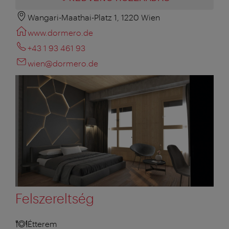
Wangari-Maathai-Platz 1, 1220 Wien
www.dormero.de
+43 1 93 461 93
wien@dormero.de
Felszereltség
Étterem