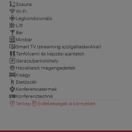
Szauna
Wi-Fi
Légkondicionáló
Lift
Bár
Minibár
Smart TV (streaming szolgáltatásokkal)
Tanfolyami és képzési ajánlatok
Garázs/parkolóhely
Háziállatok megengedettek
Kiságy
Etetőszék
Konferenciatermek
Konferenztechnik
Térkép
Érdekességek a környéken