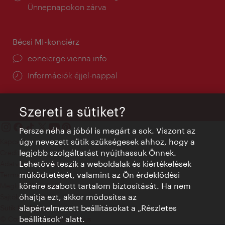
tartás:
Ünnepnapokon zárva
Bécsi MI-konciérz
concierge.vienna.info
Információk éjjel-nappal
Szereti a sütiket?
Persze néha a jóból is megárt a sok. Viszont az
úgy nevezett sütik szükségesek ahhoz, hogy a
Kapcsolat
legjobb szolgáltatást nyújthassuk Önnek.
Credits
Lehetővé teszik a weboldalak és kiértékelések
Adatvédelmi nyilatkozat
működtetését, valamint az Ön érdeklődési
Terms of Use
köreire szabott tartalom biztosítását. Ha nem
Megközelíthetőség
óhajtja ezt, akkor módosítsa az
Sajtókapcsolat
alapértelmezett beállításokat a „Részletes
Sütik beállítása
beállítások“ alatt.
© Copyright WienTourismus