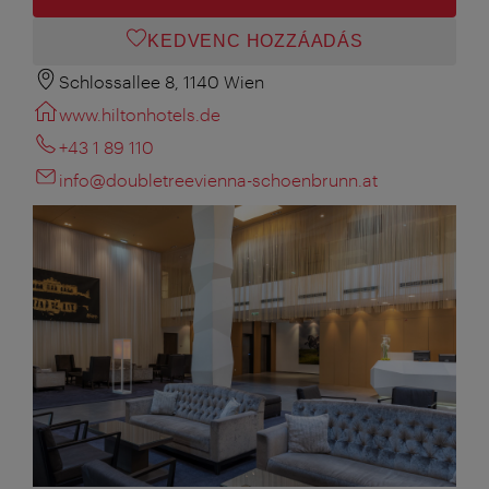
KEDVENC HOZZÁADÁS
Schlossallee 8, 1140 Wien
www.hiltonhotels.de
+43 1 89 110
info@doubletreevienna-schoenbrunn.at