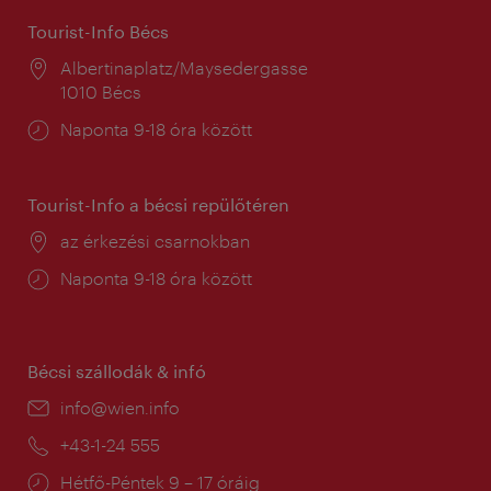
Tourist-Info Bécs
Helyszín:
Albertinaplatz/Maysedergasse
1010 Bécs
Nyitva
Naponta 9-18 óra között
tartás:
Tourist-Info a bécsi repülőtéren
Helyszín:
az érkezési csarnokban
Nyitva
Naponta 9-18 óra között
tartás:
Bécsi szállodák & infó
E-
info@wien.info
mail:
Telefon:
+43-1-24 555
Nyitva
Hétfő-Péntek 9 – 17 óráig