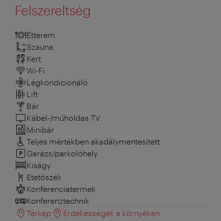
Felszereltség
Étterem
Szauna
Kert
Wi-Fi
Légkondicionáló
Lift
Bár
Kábel-/műholdas TV
Minibár
Teljes mértékben akadálymentesített
Garázs/parkolóhely
Kiságy
Etetőszék
Konferenciatermek
Konferenztechnik
Térkép
Érdekességek a környéken