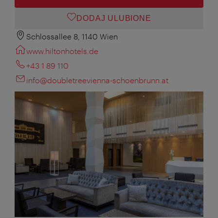
DODAJ ULUBIONE
Schlossallee 8, 1140 Wien
www.hiltonhotels.de
+43 1 89 110
info@doubletreevienna-schoenbrunn.at