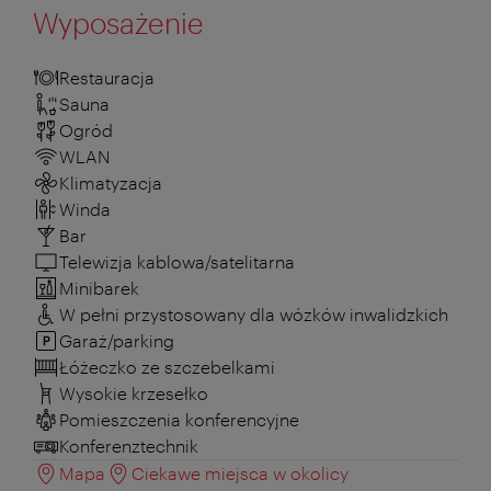
Wyposażenie
Restauracja
Sauna
Ogród
WLAN
Klimatyzacja
Winda
Bar
Telewizja kablowa/satelitarna
Minibarek
W pełni przystosowany dla wózków inwalidzkich
Garaż/parking
Łóżeczko ze szczebelkami
Wysokie krzesełko
Pomieszczenia konferencyjne
Konferenztechnik
Mapa
Ciekawe miejsca w okolicy