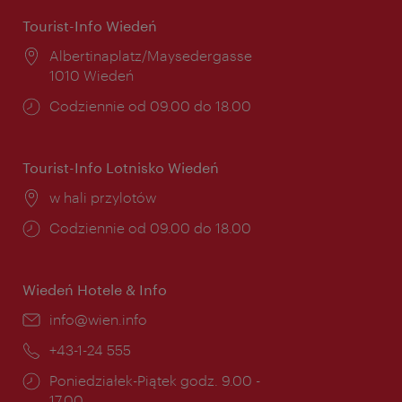
Tourist-Info Wiedeń
Miejsce:
Albertinaplatz/Maysedergasse
1010 Wiedeń
Godziny
Codziennie od 09.00 do 18.00
otwarcia:
Tourist-Info Lotnisko Wiedeń
Miejsce:
w hali przylotów
Godziny
Codziennie od 09.00 do 18.00
otwarcia:
Wiedeń Hotele & Info
E-
info@wien.info
mail:
Telefon:
+43-1-24 555
Godziny
Poniedziałek-Piątek godz. 9.00 -
otwarcia:
17.00