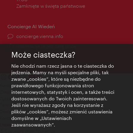
Zamknięte w święta państwowe
Concierge AI Wiedeń
concierge.vienna.info
Informacje przez całą dobę
Może ciasteczka?
Nie chodzi nam rzecz jasna o te ciasteczka do
jedzenia. Mamy na myśli specjalne pliki, tak
zwane „cookies”, które są niezbędne do
prawidłowego funkcjonowania stron
Kontakt
internetowych, statystyk i ocen, a także treści
Credits
dostosowanych do Twoich zainteresowań.
Zgoda na przetwarzanie danych osobowych
Jeśli nie wyrażasz zgody na korzystanie z
Terms of Use
plików „cookies”, możesz zmienić ustawienia
Dostępność
domyślne w „Ustawieniach
Kontakt prasowy
zaawansowanych”.
Ustawienia cookies
© Copyright Wien Tourismus