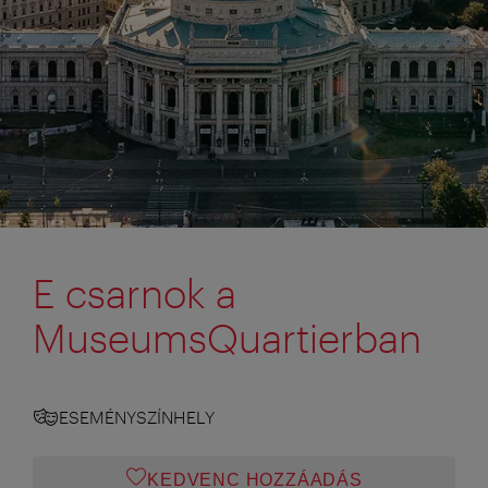
E csarnok a
MuseumsQuartierban
ESEMÉNYSZÍNHELY
KEDVENC HOZZÁADÁS