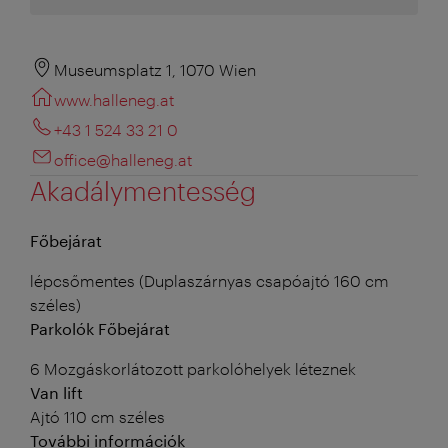
Museumsplatz 1, 1070 Wien
www.halleneg.at
+43 1 524 33 21 0
office@halleneg.at
Akadálymentesség
Főbejárat
lépcsőmentes (Duplaszárnyas csapóajtó 160 cm
széles)
Parkolók Főbejárat
6 Mozgáskorlátozott parkolóhelyek léteznek
Van lift
Ajtó 110 cm széles
További információk