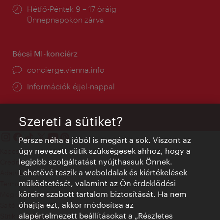
Nyitva
Hétfő-Péntek 9 – 17 óráig
tartás:
Ünnepnapokon zárva
Bécsi MI-konciérz
concierge.vienna.info
Információk éjjel-nappal
Szereti a sütiket?
Persze néha a jóból is megárt a sok. Viszont az
úgy nevezett sütik szükségesek ahhoz, hogy a
Kapcsolat
legjobb szolgáltatást nyújthassuk Önnek.
Credits
Lehetővé teszik a weboldalak és kiértékelések
Adatvédelmi nyilatkozat
működtetését, valamint az Ön érdeklődési
Terms of Use
köreire szabott tartalom biztosítását. Ha nem
Megközelíthetőség
óhajtja ezt, akkor módosítsa az
Sajtókapcsolat
alapértelmezett beállításokat a „Részletes
Sütik beállítása