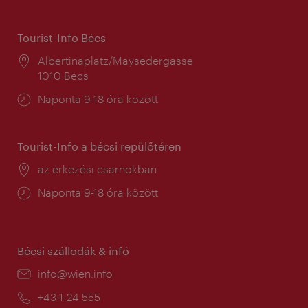
Tourist-Info Bécs
Helyszín:
Albertinaplatz/Maysedergasse
1010 Bécs
Nyitva
Naponta 9-18 óra között
tartás:
Tourist-Info a bécsi repülőtéren
Helyszín:
az érkezési csarnokban
Nyitva
Naponta 9-18 óra között
tartás:
Bécsi szállodák & infó
E-
info@wien.info
mail:
Telefon:
+43-1-24 555