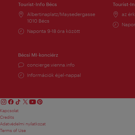
Tourist-Info Bécs
Tourist-I
Helyszín:
Albertinaplatz/Maysedergasse
Helysz
az ér
1010 Bécs
Nyitv
Napon
Nyitva
Naponta 9-18 óra között
tartás
tartás:
Bécsi MI-konciérz
concierge.vienna.info
Információk éjjel-nappal
Kapcsolat
Credits
Adatvédelmi nyilatkozat
Terms of Use