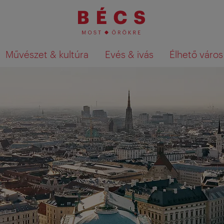
Művészet & kultúra
Evés & ivás
Élhető város
Keresési találatok megjelenítése a té