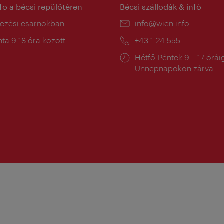
nfo a bécsi repülőtéren
Bécsi szállodák & infó
ín:
kezési csarnokban
E-
info@wien.info
mail:
a
ta 9-18 óra között
Telefon:
+43-1-24 555
:
Nyitva
Hétfő-Péntek 9 – 17 órái
tartás:
Ünnepnapokon zárva