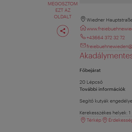
MEGOSZTOM
EZT AZ
OLDALT
Wiedner Hauptstraß
Oldal
www.freiebuehnewie
megosztása
+43664 372 32 72
freiebuehnewieden
Akadálymente
Főbejárat
20 Lépcső
További információk
Segítő kutyák engedély
Kerekesszékes helyek: 1
Térkép
Érdekessé