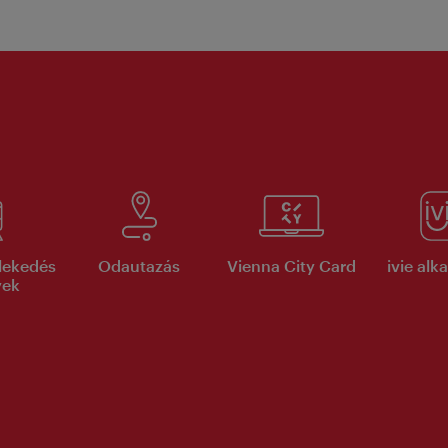
lekedés
Odautazás
Vienna City Card
ivie al
yek