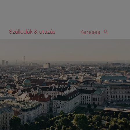
Szállodák & utazás
Keresés
KERESÉS
rképen