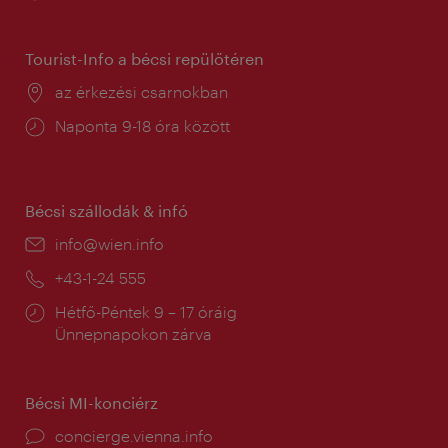
tartás:
Tourist-Info a bécsi repülőtéren
Helyszín:
az érkezési csarnokban
Nyitva
Naponta 9-18 óra között
tartás:
Bécsi szállodák & infó
E-
info@wien.info
mail:
Telefon:
+43-1-24 555
Nyitva
Hétfő-Péntek 9 – 17 óráig
tartás:
Ünnepnapokon zárva
Bécsi MI-konciérz
concierge.vienna.info