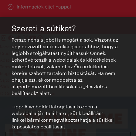
Információk éjjel-nappal
Szereti a sütiket?
Persze néha a jóból is megárt a sok. Viszont az
úgy nevezett sütik szükségesek ahhoz, hogy a
Kapcsolat
legjobb szolgáltatást nyújthassuk Önnek.
Credits
Lehetővé teszik a weboldalak és kiértékelések
Adatvédelmi nyilatkozat
működtetését, valamint az Ön érdeklődési
Terms of Use
köreire szabott tartalom biztosítását. Ha nem
Megközelíthetőség
óhajtja ezt, akkor módosítsa az
Sajtókapcsolat
alapértelmezett beállításokat a „Részletes
Sütik beállítása
beállítások“ alatt.
© Copyright WienTourismus
Tipp: A weboldal látogatása közben a
weboldal alján található „Sütik beállítás”
linkkel bármikor megváltoztathatja a sütikkel
kapcsolatos beállításait.