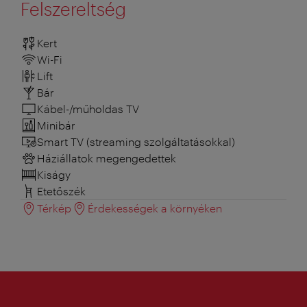
Felszereltség
Kert
Wi-Fi
Lift
Bár
Kábel-/műholdas TV
Minibár
Smart TV (streaming szolgáltatásokkal)
Háziállatok megengedettek
Kiságy
Etetőszék
Térkép
Érdekességek a környéken