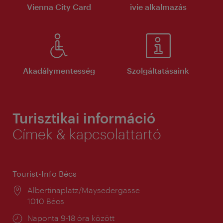
Vienna City Card
ivie alkalmazás
Akadálymentesség
Szolgáltatásaink
Turisztikai információ
Címek & kapcsolattartó
Tourist-Info Bécs
Helyszín:
Albertinaplatz/Maysedergasse
1010 Bécs
Nyitva
Naponta 9-18 óra között