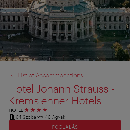
vissza
List of Accommodations
a:
Hotel Johann Strauss -
Kremslehner Hotels
HOTEL
4 csillag
64 Szoba
146 Ágyak
FOGLALÁS