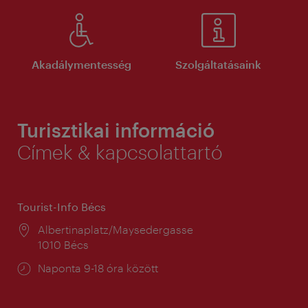
Akadálymentesség
Szolgáltatásaink
Turisztikai információ
Címek & kapcsolattartó
Tourist-Info Bécs
Helyszín:
Albertinaplatz/Maysedergasse
1010 Bécs
Nyitva
Naponta 9-18 óra között
tartás: