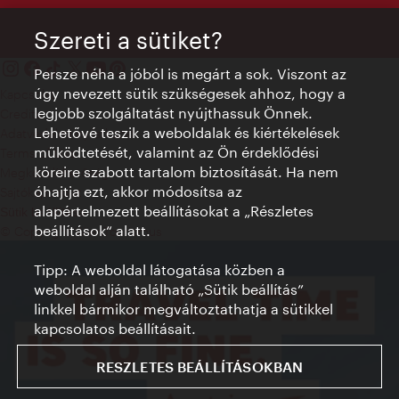
Szereti a sütiket?
Persze néha a jóból is megárt a sok. Viszont az
úgy nevezett sütik szükségesek ahhoz, hogy a
Kapcsolat
legjobb szolgáltatást nyújthassuk Önnek.
Credits
Lehetővé teszik a weboldalak és kiértékelések
Adatvédelmi nyilatkozat
működtetését, valamint az Ön érdeklődési
Terms of Use
köreire szabott tartalom biztosítását. Ha nem
Megközelíthetőség
óhajtja ezt, akkor módosítsa az
Sajtókapcsolat
alapértelmezett beállításokat a „Részletes
Sütik beállítása
beállítások“ alatt.
© Copyright WienTourismus
Tipp: A weboldal látogatása közben a
weboldal alján található „Sütik beállítás”
linkkel bármikor megváltoztathatja a sütikkel
kapcsolatos beállításait.
RESZLETES BEÁLLÍTÁSOKBAN