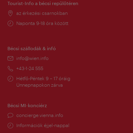
Tourist-Info a bécsi repülőtéren
Helyszín:
az érkezési csarnokban
Nyitva
Naponta 9-18 óra között
tartás:
Bécsi szállodák & infó
E-
info@wien.info
mail:
Telefon:
+43-1-24 555
Nyitva
Hétfő-Péntek 9 – 17 óráig
tartás:
Ünnepnapokon zárva
Bécsi MI-konciérz
concierge.vienna.info
Információk éjjel-nappal