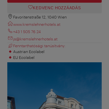
KEDVENC HOZZÁADÁS
Favoritenstraße 12, 1040 Wien
www.kremslehnerhotels.at
+43 1 505 76 24
js@kremslehnerhotels.at
Fenntarthatósági tanúsítvány:
Austrian Ecolabel
EU Ecolabel