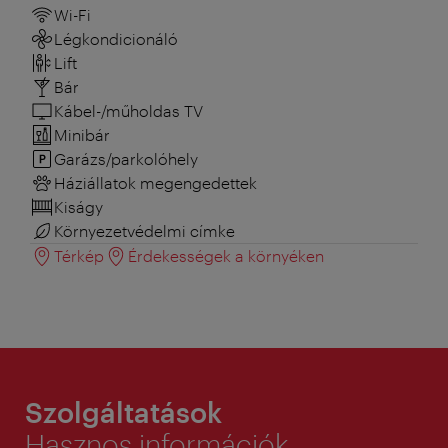
Wi-Fi
Légkondicionáló
Lift
Bár
Kábel-/műholdas TV
Minibár
Garázs/parkolóhely
Háziállatok megengedettek
Kiságy
Környezetvédelmi címke
Térkép
Érdekességek a környéken
Szolgáltatások
Hasznos információk