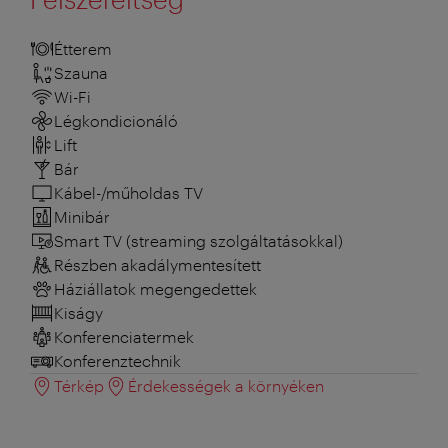
Étterem
Szauna
Wi-Fi
Légkondicionáló
Lift
Bár
Kábel-/műholdas TV
Minibár
Smart TV (streaming szolgáltatásokkal)
Részben akadálymentesített
Háziállatok megengedettek
Kiságy
Konferenciatermek
Konferenztechnik
Térkép
Érdekességek a környéken