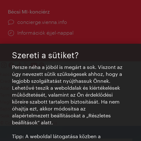
Bécsi MI-konciérz
concierge.vienna.info
Információk éjjel-nappal
Szereti a sütiket?
Persze néha a jóból is megárt a sok. Viszont az
úgy nevezett sütik szükségesek ahhoz, hogy a
Kapcsolat
legjobb szolgáltatást nyújthassuk Önnek.
Credits
Lehetővé teszik a weboldalak és kiértékelések
Adatvédelmi nyilatkozat
működtetését, valamint az Ön érdeklődési
Terms of Use
köreire szabott tartalom biztosítását. Ha nem
Megközelíthetőség
óhajtja ezt, akkor módosítsa az
Sajtókapcsolat
alapértelmezett beállításokat a „Részletes
Sütik beállítása
beállítások“ alatt.
© Copyright WienTourismus
Tipp: A weboldal látogatása közben a