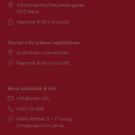
Helyszín:
Albertinaplatz/Maysedergasse
1010 Bécs
Nyitva
Naponta 9-18 óra között
tartás:
Tourist-Info a bécsi repülőtéren
Helyszín:
az érkezési csarnokban
Nyitva
Naponta 9-18 óra között
tartás:
Bécsi szállodák & infó
E-
info@wien.info
mail:
Telefon:
+43-1-24 555
Nyitva
Hétfő-Péntek 9 – 17 óráig
tartás:
Ünnepnapokon zárva