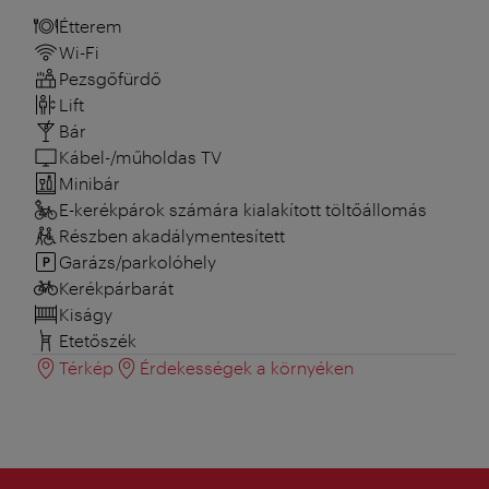
Étterem
Wi-Fi
Pezsgőfürdő
Lift
Bár
Kábel-/műholdas TV
Minibár
E-kerékpárok számára kialakított töltőállomás
Részben akadálymentesített
Garázs/parkolóhely
Kerékpárbarát
Kiságy
Etetőszék
Térkép
Érdekességek a környéken