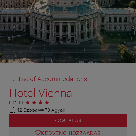
vissza
List of Accommodations
a:
Hotel Vienna
HOTEL
4 csillag
42 Szoba
73 Ágyak
FOGLALÁS
KEDVENC HOZZÁADÁS