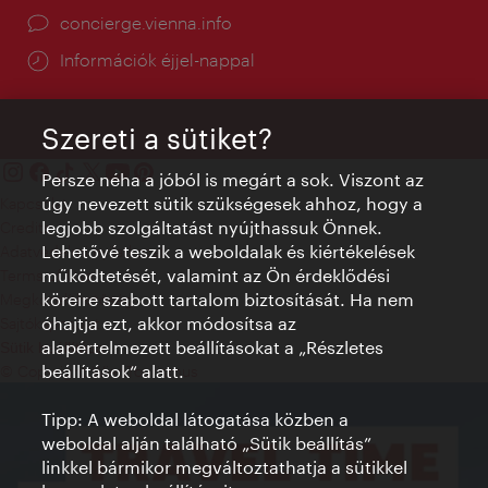
concierge.vienna.info
Információk éjjel-nappal
Szereti a sütiket?
Persze néha a jóból is megárt a sok. Viszont az
úgy nevezett sütik szükségesek ahhoz, hogy a
Kapcsolat
legjobb szolgáltatást nyújthassuk Önnek.
Credits
Lehetővé teszik a weboldalak és kiértékelések
Adatvédelmi nyilatkozat
működtetését, valamint az Ön érdeklődési
Terms of Use
köreire szabott tartalom biztosítását. Ha nem
Megközelíthetőség
óhajtja ezt, akkor módosítsa az
Sajtókapcsolat
alapértelmezett beállításokat a „Részletes
Sütik beállítása
beállítások“ alatt.
© Copyright WienTourismus
Tipp: A weboldal látogatása közben a
weboldal alján található „Sütik beállítás”
linkkel bármikor megváltoztathatja a sütikkel