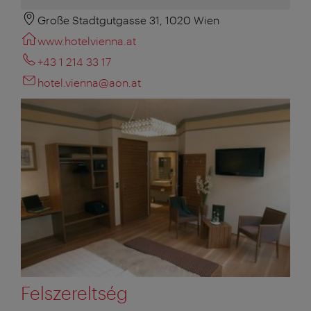
Große Stadtgutgasse 31, 1020 Wien
www.hotelvienna.at
+43 1 214 33 17
hotel.vienna@aon.at
Felszereltség