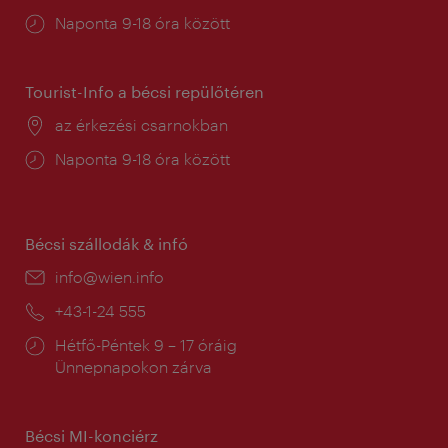
Nyitva
Naponta 9-18 óra között
tartás:
Tourist-Info a bécsi repülőtéren
Helyszín:
az érkezési csarnokban
Nyitva
Naponta 9-18 óra között
tartás:
Bécsi szállodák & infó
E-
info@wien.info
mail:
Telefon:
+43-1-24 555
Nyitva
Hétfő-Péntek 9 – 17 óráig
tartás:
Ünnepnapokon zárva
Bécsi MI-konciérz